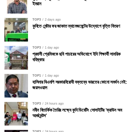
ইমরান
TOP3
2 days ago
কুবিতে সেন্টার ফর জাকাত ম্যানেজমেন্টের উদ্যোগে বৃত্তি বিতরণ
TOP3
1 day ago
প্রবাসী প্রেমিককে ছবি পাচারের অভিযোগে ইবি শিক্ষার্থী সাময়িক
বহিষ্কার
TOP1
1 day ago
হাসিনার বিএনপি সরকারবিরোধী বক্তব্যে ভারতের কোনো সমর্থন নেই:
জয়সওয়াল
TOP3
24 hours ago
নবীন বিতার্কিক তৈরির লক্ষ্যে কুবি ডিবেটিং সোসাইটির ‘ক্রাউন অব
আর্গুমেন্টস’
TOP3
24 hours ago