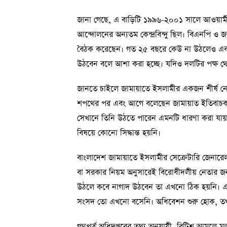
জানা গেছে, এ বাড়িটি ১৯৯৬-২০০১ সালে আওয়ামী
আন্দোলনের অন্যতম কেন্দ্রবিন্দু ছিল। বিএনপি ও জ
বৈঠক করেছেন। গত ২৫ বছরে কেউ না উঠলেও এবা
উঠবেন বলে আশা করা হচ্ছে। যদিও দলটির পক্ষ থ
জানতে চাইলে জামায়াতে ইসলামীর একজন শীর্ষ নে
শপথের পর এবং আগে বলেছেন জামায়াত ইতিবাচক রা
সেখানে তিনি উঠতে পারেন এমনটি ধারণা করা যায়।
বিষয়ে কোনো সিদ্ধান্ত হয়নি।
বাংলাদেশ জামায়াতে ইসলামীর সেক্রেটারি জেনা
বা সরকার নিয়ম অনুসারেই বিরোধীদলীয় নেতার জন্
উঠলে কবে নাগাদ উঠবেন তা এখনো ঠিক হয়নি। এ 
সংসদ তো এখনো বসেনি। অধিবেশন শুরু হোক, তখ
গণপূর্ত অধিদপ্তরের তথ্য অনুযায়ী, ব্রিটিশ আমলে 