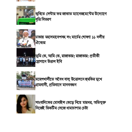
কুবিতে সেন্টার ফর জাকাত ম্যানেজমেন্টের উদ্যোগে
বৃত্তি বিতরণ
ঢাকায় মহাসমাবেশসহ লং মার্চের ঘোষণা ১১ দলীয়
ঐক্যের
তুমি কে, আমি কে, রাজাকার! রাজাকার: প্রতীকী
স্লোগানে উত্তাল ইবি
মহেশখালীতে অবৈধ বালু উত্তোলনে হুমকির মুখে
গ্রামবাসী, প্রতিবাদে মানববন্ধন
সাংবাদিকের মোবাইল কেড়ে নিয়ে মারধর, অভিযুক্ত
নিজেই ভিকটিম সেজে ধামাচাপার চেষ্টা