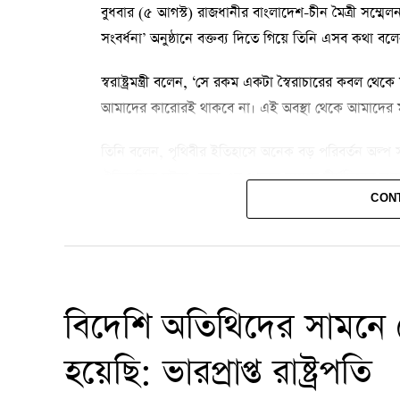
বুধবার (৫ আগস্ট) রাজধানীর বাংলাদেশ-চীন মৈত্রী সম্মেলন 
সংবর্ধনা’ অনুষ্ঠানে বক্তব্য দিতে গিয়ে তিনি এসব কথা বল
স্বরাষ্ট্রমন্ত্রী বলেন, ‘সে রকম একটা স্বৈরাচারের কবল থ
আমাদের কারোরই থাকবে না। এই অবস্থা থেকে আমাদের মু
তিনি বলেন, পৃথিবীর ইতিহাসে অনেক বড় পরিবর্তন অল্প 
ঐতিহাসিক ঘটনা। তবে এর পেছনে রয়েছে দীর্ঘদিনের আন্দো
CON
জুলাইয়ের ৩৬ দিন নয়, ২০০৯ থেকে ২০২৪ সাল পর্যন্ত চ
নিজের গুম হওয়ার অভিজ্ঞতার কথা তুলে ধরে সালাহউদ্দি
হত্যা, হামলা ও মামলার শিকার হয়েছেন। তিনি দাবি ক
ফিরলে তার ছেলেকে ধরে নিয়ে যাওয়া হবে। পরে তিনি নি
বিদেশি অতিথিদের সামনে হে
তিনি আরও বলেন, দীর্ঘদিন গণতান্ত্রিক আন্দোলনের পথ বন
হয়েছি: ভারপ্রাপ্ত রাষ্ট্রপতি
বিভিন্ন রাজনৈতিক দলের অসংখ্য নেতা-কর্মী ও পরিবার 
ফিরে আসেননি। এসব আত্মত্যাগের ইতিহাস বাদ দিয়ে জুলাই গণ