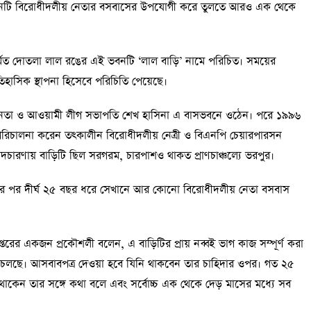
 বাসভবনটি বিরোধীদলীয় নেতার বসবাসের উপযোগী করে তুলতে আরও এক থেকে
্মিত দোতলা লাল রঙের এই ভবনটি ‘লাল বাড়ি’ নামে পরিচিত। সময়ের
হাসিক স্থাপনা হিসেবে পরিচিতি পেয়েছে।
েতা ও আওয়ামী লীগ সভাপতি শেখ হাসিনা এ বাসভবনে ওঠেন। পরে ১৯৯৬
 পরিচালনা করেন তৎকালীন বিরোধীদলীয় নেত্রী ও বিএনপি চেয়ারপারসন
দচারণায় বাড়িটি ছিল সরগরম, চারপাশও থাকত প্রাণচাঞ্চল্যে ভরপুর।
র পর দীর্ঘ ২৫ বছর ধরে সেখানে আর কোনো বিরোধীদলীয় নেতা বসবাস
িদপ্তরের একজন প্রকৌশলী বলেন, এ বাড়িটির প্রায় নব্বই ভাগ কাজ সম্পূর্ণ করা
চলছে। আসবাবপত্র দেওয়া হবে যিনি থাকবেন তার চাহিদার ওপর। গত ২৫
েন তার সঙ্গে কথা বলে এবং সর্বোচ্চ এক থেকে দেড় মাসের মধ্যে সব