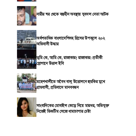
নারীর ঘর থেকে বস্ত্রহীন অবস্থায় যুবদল নেতা আটক
অর্ধশতাধিক বাংলাদেশিসহ গ্রিসের উপকূলে ২০২
অভিবাসী উদ্ধার
তুমি কে, আমি কে, রাজাকার! রাজাকার: প্রতীকী
স্লোগানে উত্তাল ইবি
মহেশখালীতে অবৈধ বালু উত্তোলনে হুমকির মুখে
গ্রামবাসী, প্রতিবাদে মানববন্ধন
সাংবাদিকের মোবাইল কেড়ে নিয়ে মারধর, অভিযুক্ত
নিজেই ভিকটিম সেজে ধামাচাপার চেষ্টা