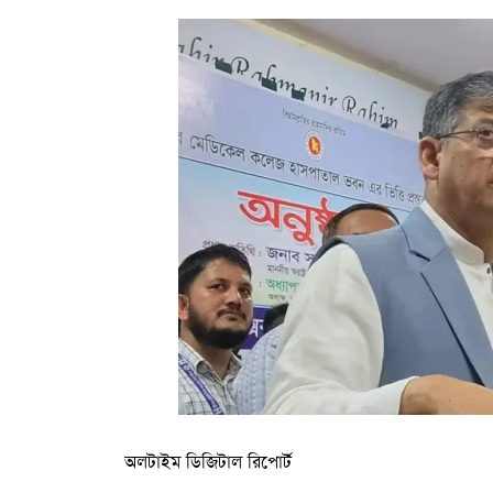
অলটাইম ডিজিটাল রিপোর্ট