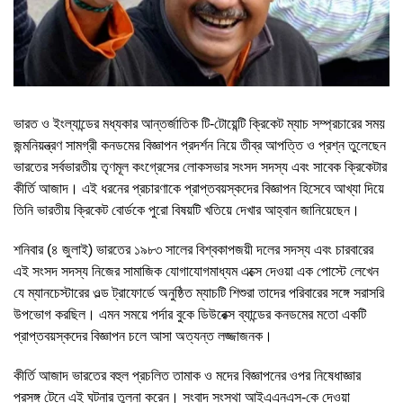
ভারত ও ইংল্যান্ডের মধ্যকার আন্তর্জাতিক টি-টোয়েন্টি ক্রিকেট ম্যাচ সম্প্রচারের সময়
জন্মনিয়ন্ত্রণ সামগ্রী কনডমের বিজ্ঞাপন প্রদর্শন নিয়ে তীব্র আপত্তি ও প্রশ্ন তুলেছেন
ভারতের সর্বভারতীয় তৃণমূল কংগ্রেসের লোকসভার সংসদ সদস্য এবং সাবেক ক্রিকেটার
কীর্তি আজাদ। এই ধরনের প্রচারণাকে প্রাপ্তবয়স্কদের বিজ্ঞাপন হিসেবে আখ্যা দিয়ে
তিনি ভারতীয় ক্রিকেট বোর্ডকে পুরো বিষয়টি খতিয়ে দেখার আহ্বান জানিয়েছেন।
শনিবার (৪ জুলাই) ভারতের ১৯৮৩ সালের বিশ্বকাপজয়ী দলের সদস্য এবং চারবারের
এই সংসদ সদস্য নিজের সামাজিক যোগাযোগমাধ্যম এক্সে দেওয়া এক পোস্টে লেখেন
যে ম্যানচেস্টারের ওল্ড ট্রাফোর্ডে অনুষ্ঠিত ম্যাচটি শিশুরা তাদের পরিবারের সঙ্গে সরাসরি
উপভোগ করছিল। এমন সময়ে পর্দার বুকে ডিউরেক্স ব্যান্ডের কনডমের মতো একটি
প্রাপ্তবয়স্কদের বিজ্ঞাপন চলে আসা অত্যন্ত লজ্জাজনক।
কীর্তি আজাদ ভারতের বহুল প্রচলিত তামাক ও মদের বিজ্ঞাপনের ওপর নিষেধাজ্ঞার
প্রসঙ্গ টেনে এই ঘটনার তুলনা করেন। সংবাদ সংস্থা আইএএনএস-কে দেওয়া