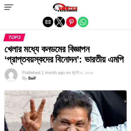
Exit mobile version
TOP3
খেলার মধ্যে কনডমের বিজ্ঞাপন
‘প্রাপ্তবয়স্কদের বিনোদন’: ভারতীয় এমপি
Published
1 month ago
on
জুলাই ৫, ২০২৬
By
Saif