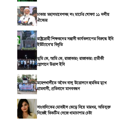
ঢাকায় মহাসমাবেশসহ লং মার্চের ঘোষণা ১১ দলীয়
ঐক্যের
রাষ্ট্রদ্রোহী শিক্ষকদের সন্ত্রাসী কার্যকলাপের বিরুদ্ধে ইবি
ইউট্যাবে’র বিবৃতি
তুমি কে, আমি কে, রাজাকার! রাজাকার: প্রতীকী
স্লোগানে উত্তাল ইবি
মহেশখালীতে অবৈধ বালু উত্তোলনে হুমকির মুখে
গ্রামবাসী, প্রতিবাদে মানববন্ধন
সাংবাদিকের মোবাইল কেড়ে নিয়ে মারধর, অভিযুক্ত
নিজেই ভিকটিম সেজে ধামাচাপার চেষ্টা