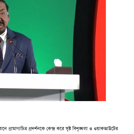
ানান তিনি। বলেন, গুমসহ মানবতাবিরোধী অপরাধের জন্য কঠোর
তির মাত্রা অনুযায়ী ক, খ ও গ শ্রেণিতে সহায়তা দেওয়া এবং এখনো
ানান তিনি।
 ব্যক্তি যেমন মানবতাবিরোধী অপরাধের দায়ে বিচারের মুখোমুখি হতে
ে পারে। তবে নির্বাহী আদেশে কোনো দল নিষিদ্ধ করার পক্ষে
মন্তব্য করেন।
 যেন ফ্যাসিবাদের উত্থান না ঘটে, সে জন্য সবাইকে ঐক্যবদ্ধ
ে উল্লেখ করে ভবিষ্যৎ প্রজন্মকে সেখান থেকে শিক্ষা নেওয়ার আহ্বান
জন ও আকাঙ্ক্ষা বাস্তবায়নই এখন সবার প্রধান দায়িত্ব।
নে প্রামাণ্যচিত্র প্রদর্শনকে কেন্দ্র করে সৃষ্ট বিশৃঙ্খলা ও ওয়াকআউটের