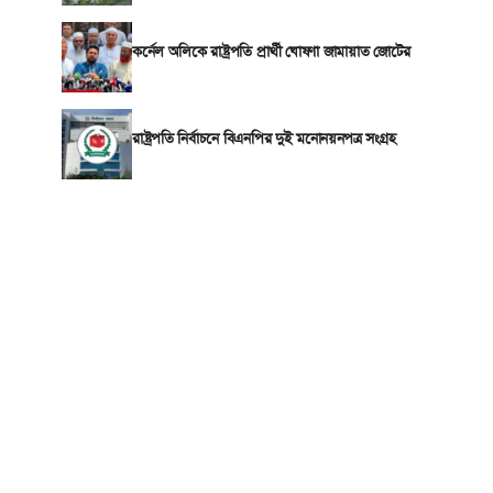
কর্নেল অলিকে রাষ্ট্রপতি প্রার্থী ঘোষণা জামায়াত জোটের
রাষ্ট্রপতি নির্বাচনে বিএনপির দুই মনোনয়নপত্র সংগ্রহ