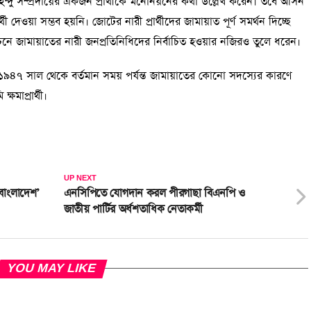
ি হিন্দু সম্প্রদায়ের একজন প্রার্থীকে মনোনয়নের কথা উল্লেখ করেন। তবে আসন
েওয়া সম্ভব হয়নি। জোটের নারী প্রার্থীদের জামায়াত পূর্ণ সমর্থন দিচ্ছে
াচনে জামায়াতের নারী জনপ্রতিনিধিদের নির্বাচিত হওয়ার নজিরও তুলে ধরেন।
 ১৯৪৭ সাল থেকে বর্তমান সময় পর্যন্ত জামায়াতের কোনো সদস্যের কারণে
ষমাপ্রার্থী।
UP NEXT
 বাংলাদেশ’
এনসিপিতে যোগদান করল পীরগাছা বিএনপি ও
জাতীয় পার্টির অর্ধশতাধিক নেতাকর্মী
YOU MAY LIKE