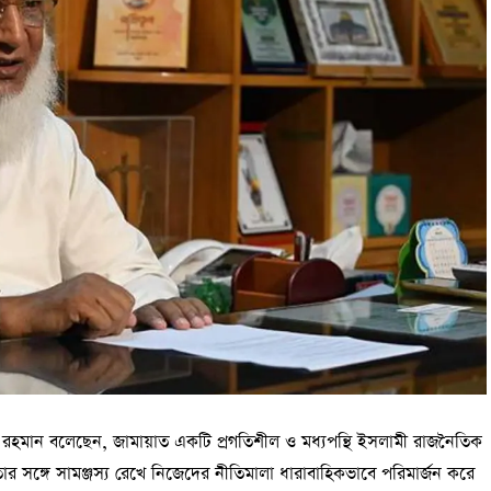
রহমান বলেছেন, জামায়াত একটি প্রগতিশীল ও মধ্যপন্থি ইসলামী রাজনৈতিক
র সঙ্গে সামঞ্জস্য রেখে নিজেদের নীতিমালা ধারাবাহিকভাবে পরিমার্জন করে