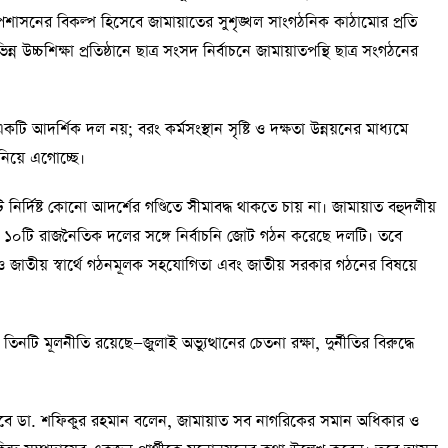
অপশাসনের বিকল্প হিসেবে জামায়াতের সুশৃঙ্খল সাংগঠনিক কাঠামোর প্রতি
্ন উচ্চশিক্ষা প্রতিষ্ঠানে ছাত্র সংসদ নির্বাচনে জামায়াতপন্থি ছাত্র সংগঠনের
আদর্শিক দল নয়; বরং কর্মসংস্থান সৃষ্টি ও দক্ষতা উন্নয়নের মাধ্যমে
িয়ে এগোচ্ছে।
ির্দিষ্ট কোনো আদর্শের গণ্ডিতে সীমাবদ্ধ থাকতে চায় না। জামায়াত বহুদলীয়
মধ্যে ১০টি রাজনৈতিক দলের সঙ্গে নির্বাচনি জোট গঠন করেছে দলটি। তবে
জাতীয় স্বার্থে গঠনমূলক সহযোগিতা এবং জাতীয় সরকার গঠনের বিষয়ে
িনটি মূলনীতি রয়েছে—জুলাই অভ্যুত্থানের চেতনা রক্ষা, দুর্নীতির বিরুদ্ধে
াবে ডা. শফিকুর রহমান বলেন, জামায়াত সব নাগরিকের সমান অধিকার ও