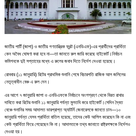
জাতীয় পার্টি (জাপা) ও জাতীয় গণতান্ত্রিক ফ্রন্ট (এনডিএফ)-এর প্রার্থীদের প্রার্থিতা
কেন অবৈধ ঘোষণা করা হবে না—তা জানতে রুল জারি করেছে হাইকোর্ট।নির্বাচন
কমিশনকে দুই সপ্তাহের মধ্যে এ রুলের জবাব দিতে নির্দেশ দেওয়া হয়েছে।
রোববার (১১ জানুয়ারি) রিটের প্রাথমিক শুনানি শেষে বিচারপতি রাজিক আল জলিলের
নেতৃত্বাধীন বেঞ্চ এ রুল দেন।
এর আগে ৭ জানুয়ারি জাপা ও এনডিএফকে নির্বাচনে অংশগ্রহণ থেকে বিরত রাখার
দাবিতে করা রিটের শুনানি ১১ জানুয়ারি পর্যন্ত মুলতবি করে হাইকোর্ট।সেদিন দ্বৈত
বেঞ্চে শুনানির সময় আদালত ভারপ্রাপ্ত অ্যাটর্নি জেনারেলকে জানতে চান—১০
জানুয়ারি পর্যন্ত যেসব প্রার্থিতা বাতিল হয়েছে, তাদের কেউ আপিল করেছেন কি না এবং
কেউ প্রার্থিতা ফিরে পেয়েছেন কি না। আদালতকে তথ্য জানাতে রাষ্ট্রপক্ষকে নির্দেশও
দেওয়া হয়।