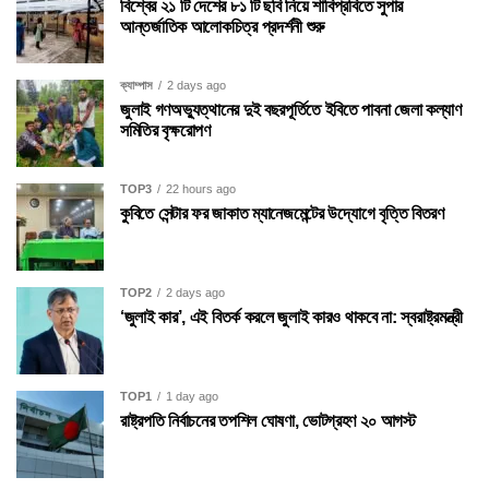
বিশ্বের ২১ টি দেশের ৮১ টি ছবি নিয়ে শাবিপ্রবিতে সুপার
আন্তর্জাতিক আলোকচিত্র প্রদর্শনী শুরু
ক্যাম্পাস
2 days ago
জুলাই গণঅভ্যুত্থানের দুই বছরপূর্তিতে ইবিতে পাবনা জেলা কল্যাণ
সমিতির বৃক্ষরোপণ
TOP3
22 hours ago
কুবিতে সেন্টার ফর জাকাত ম্যানেজমেন্টের উদ্যোগে বৃত্তি বিতরণ
TOP2
2 days ago
‘জুলাই কার’, এই বিতর্ক করলে জুলাই কারও থাকবে না: স্বরাষ্ট্রমন্ত্রী
TOP1
1 day ago
রাষ্ট্রপতি নির্বাচনের তপশিল ঘোষণা, ভোটগ্রহণ ২০ আগস্ট