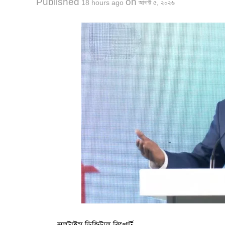
Published
on
18 hours ago
আগস্ট ৫, ২০২৬
বোরহানউদ্দিন থানার ভারপ্রাপ্ত কর্মকর্তা (ওসি) মো. ম
জড়িত ১৬ থেকে ১৭ বছর বয়সী তিন কিশোরকে গ্রেপ্তার করে
মামলার তদন্ত কার্যক্রম চলমান রয়েছে।