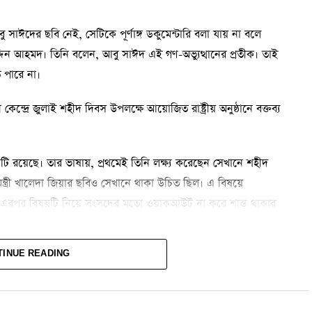
 আবু সাঈদের ছবি নেই, সেটিকে পূর্ণাঙ্গ ডকুমেন্টারি বলা যায় না বলে
 উদ্দিন আহমদ। তিনি বলেন, আবু সাঈদ এই গণ-অভ্যুত্থানের প্রতীক। তাই
ে পারে না।
কেন্দ্রে জুলাই শহীদ দিবস উপলক্ষে আয়োজিত রাষ্ট্রীয় অনুষ্ঠানে বক্তব্য
কিছু ত্রুটি রয়েছে। তার ভাষায়, প্রথমেই তিনি লক্ষ্য করেছেন সেখানে শহীদ
্ত্রী খালেদা জিয়ার ছবিও সেখানে থাকা উচিত ছিল। এ বিষয়ে
করেছেন। এরপর বিষয়টি নিয়ে সংসদের মতো ওয়াকআউট না করে শান্ত থাকার
TINUE READING
মাদের ভুল হলে আপনারা ধরিয়ে দেবেন, আমরা তা সংশোধন করব।