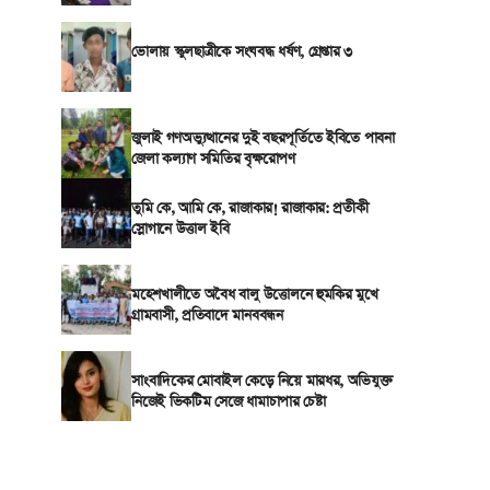
ভোলায় স্কুলছাত্রীকে সংঘবদ্ধ ধর্ষণ, গ্রেপ্তার ৩
জুলাই গণঅভ্যুত্থানের দুই বছরপূর্তিতে ইবিতে পাবনা
জেলা কল্যাণ সমিতির বৃক্ষরোপণ
তুমি কে, আমি কে, রাজাকার! রাজাকার: প্রতীকী
স্লোগানে উত্তাল ইবি
মহেশখালীতে অবৈধ বালু উত্তোলনে হুমকির মুখে
গ্রামবাসী, প্রতিবাদে মানববন্ধন
সাংবাদিকের মোবাইল কেড়ে নিয়ে মারধর, অভিযুক্ত
নিজেই ভিকটিম সেজে ধামাচাপার চেষ্টা