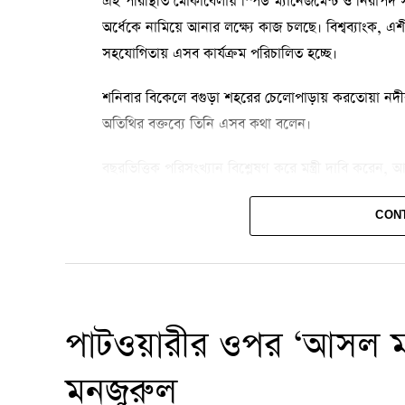
এই পরিস্থিতি মোকাবেলায় স্পিড ম্যানেজমেন্ট ও নিরাপদ 
অর্ধেকে নামিয়ে আনার লক্ষ্যে কাজ চলছে। বিশ্বব্যাংক, এশীয় উ
সহযোগিতায় এসব কার্যক্রম পরিচালিত হচ্ছে।
শনিবার বিকেলে বগুড়া শহরের চেলোপাড়ায় করতোয়া নদীর ও
অতিথির বক্তব্যে তিনি এসব কথা বলেন।
বছরভিত্তিক পরিসংখ্যান বিশ্লেষণ করে মন্ত্রী দাবি করে
সম্প্রতি ঘটে যাওয়া কয়েকটি দুর্ঘটনাকে অনাকাঙ্ক্ষিত ও ব
CON
প্রশিক্ষণসহ বিভিন্ন ব্যবস্থা চালু করা হয়েছে। শিগগিরই 
সড়ক পরিবহন খাতের দীর্ঘদিনের অব্যবস্থাপনা ও তদারকির ঘ
কমাতে জনসচেতনতা, দক্ষ চালক ও ফিটনেসযুক্ত যানবাহন
পাটওয়ারীর ওপর ‘আসল মা
পুলিশসহ সংশ্লিষ্ট সংস্থার কর্মকর্তা-কর্মচারীদের প্রশিক্ষণ দে
মনজুরুল
চালকদের মাদকাসক্তি ঠেকাতে ডোপ টেস্টের ব্যবস্থাও নেওয়