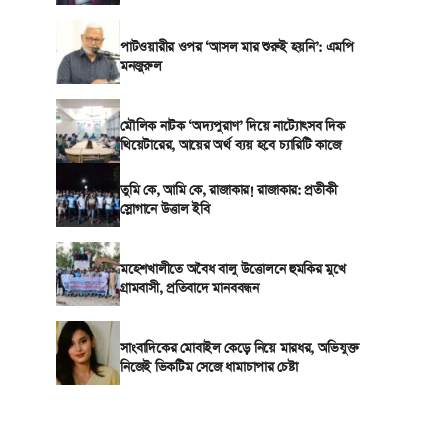
পাটওয়ারীর ওপর ‘আসল মার শুরুই হয়নি’: এমপি
মনজুরুল
মৌলিক নাটক ‘অদ্যপুরাণ’ দিয়ে নাট্যোৎসব দিক
থিয়েটারের, আয়ের অর্থ ব্যয় হবে চ্যারিটি কাজে
তুমি কে, আমি কে, রাজাকার! রাজাকার: প্রতীকী
স্লোগানে উত্তাল ইবি
মহেশখালীতে অবৈধ বালু উত্তোলনে হুমকির মুখে
গ্রামবাসী, প্রতিবাদে মানববন্ধন
সাংবাদিকের মোবাইল কেড়ে নিয়ে মারধর, অভিযুক্ত
নিজেই ভিকটিম সেজে ধামাচাপার চেষ্টা