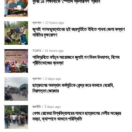
কুবির ১৪ শিক্ষার্থীকে ‘স্পোর্টস স্কলারশিপ’ প্রদান
ক্যাম্পাস
17 hours ago
জুলাই গণঅভ্যুত্থানের দুই বছরপূর্তিতে ইবিতে পাবনা জেলা কল্যাণ
সমিতির বৃক্ষরোপণ
TOP3
21 hours ago
শাবিপ্রবিতে বর্ণাঢ্য আয়োজনে জুলাই গণ দিবস উদযাপন, বিশেষ
প্রীতিভোজের ব্যবস্থা
ক্যাম্পাস
2 days ago
ছাত্রদলের অবস্থান কর্মসূচিকে কেন্দ্র করে থমথমে বেরোবি,
নিরাপত্তা জোরদার
রাজনীতি
2 days ago
বেগম রোকেয়া বিশ্ববিদ্যালয়ের সামনে ছাত্রদলের দেশীয় অস্ত্রের
মহড়া, ক্যাম্পাসে থমথমে পরিস্থিতি