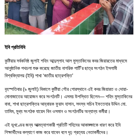
ইবি প্রতিনিধি
কুষ্টিয়ার সর্বকনিষ্ঠ জুলাই শহিদ আব্দুল্লাহ আল মুস্তাকিনের কবর জিয়ারতের মাধ্যমে
আনুষ্ঠানিক পথচলা শুরু করেছে জাতীয় নাগরিক পার্টি’র ছাত্র সংগঠন ইসলামী
বিশ্ববিদ্যালয় (ইবি) শাখা ‘জাতীয় ছাত্রশক্তি’
বৃহস্পতিবার (৯ জুলাই) বিকালে কুষ্টিয়া পৌর গোরস্থানে এই কবর জিয়ারত ও দোয়া-
মোনাজাতের আয়োজন করে সংগঠনটি। এসময় উপস্থিত ছিলেন— শহিদ মুস্তাকিনের
বাবা, শাখা ছাত্রশক্তির আহ্বায়ক ফুয়াদ হাসান, সদস্য সচিব ইফতেহার উদ্দিন মো.
তামিম, মুখ্য সংগঠক যায়েদ বিন ওসমান ও সংগঠনটির অন্যান্য কর্মীরা।
এই ভূখণ্ডের জন্য আত্মত্যাগকারী প্রতিটি শহিদের আকাঙ্ক্ষাকে ধারণ করে ইবি
শিক্ষার্থীদের কল্যাণে কাজ করে যাবেন বলে দৃঢ় প্রত্যয় নেতাকর্মীদের।