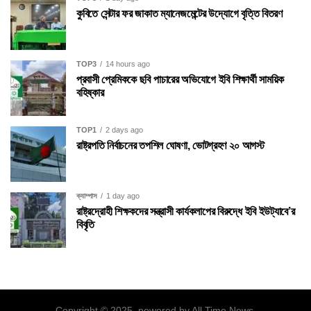
কুবিতে সেন্টার ফর জাকাত ম্যানেজমেন্টের উদ্যোগে বৃত্তি বিতরণ
TOP3
14 hours ago
প্রবাসী প্রেমিককে ছবি পাচারের অভিযোগে ইবি শিক্ষার্থী সাময়িক
বহিষ্কার
TOP1
2 days ago
রাষ্ট্রপতি নির্বাচনের তপশিল ঘোষণা, ভোটগ্রহণ ২০ আগস্ট
ক্যাম্পাস
1 day ago
রাষ্ট্রদ্রোহী শিক্ষকদের সন্ত্রাসী কার্যকলাপের বিরুদ্ধে ইবি ইউট্যাবে’র
বিবৃতি
Copyright © 2025. powered by All Time News.