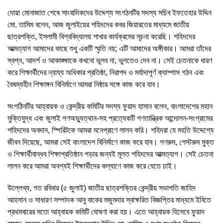
দোয়া মোনাজাত শেষে সাংবাদিকদের উদ্দেশ্য সংগঠনটির সদস্য সচিব ইফতেহার উদ্দিন
মো. তামিম বলেন, আজ জুলাইয়ের শহিদদের কবর জিয়ারতের মাধ্যমে জাতীয়
ছাত্রশক্তি, ইসলামী বিশ্ববিদ্যালয় শাখার কার্যক্রমের সূচনা করেছি। শহিদদের
আত্মত্যাগ আমাদের কাছে শুধু একটি স্মৃতি নয়; এটি আমাদের অঙ্গীকার। আমরা তাঁদের
স্বপ্ন, আদর্শ ও আকাঙ্ক্ষাকে কখনো ভুলব না, ভুলতেও দেব না। সেই চেতনাকে ধারণ
করে শিক্ষার্থীদের ন্যায্য অধিকার প্রতিষ্ঠা, নিরাপদ ও মর্যাদাপূর্ণ ক্যাম্পাস গঠন এবং
বৈষম্যহীন শিক্ষাঙ্গন বিনির্মাণে আমরা নিষ্ঠার সঙ্গে কাজ করে যাব।
সংগঠিনটির আহ্বায়ক ও কেন্দ্রীয় কমিটির সদস্য ফুয়াদ হাসান বলেন, বাংলাদেশের মহান
মুক্তিযুদ্ধ এবং জুলাই গণঅভ্যুত্থান-সহ প্রত্যেকটি গণতান্ত্রিক আন্দোলন-সংগ্রামের
শহিদদের অবদান, স্পিরিটকে আমরা মনেপ্রাণে লালন করি। শহিদরা যে মহতি উদ্দেশ্যে
জীবন দিয়েছে, আমরা সেই বাংলাদেশ বিনির্মাণে কাজ করে যাব। গণরুম, গেস্টরুম মুক্ত
ও শিক্ষার্থীবান্ধব শিক্ষাপ্রতিষ্ঠান গড়ার জন্যই মূলত শহিদদের আত্মত্যাগ। সেই চেতনা
লালন করে আমরা অবশ্যই শিক্ষার্থীদের কল্যাণে কাজ করে যেতে চাই।
উল্লেখ্য, গত রবিবার (৫ জুলাই) জাতীয় ছাত্রশক্তির কেন্দ্রীয় সভাপতি জাহিদ
আহসান ও সাধারণ সম্পাদক আবু বাকের মজুমদার স্বাক্ষরিত বিজ্ঞপ্তির মাধ্যমে ইবিতে
প্রথমবারের মতো আহ্বায়ক কমিটি ঘোষণা করা হয়। এতে আহ্বায়ক হিসেবে ফুয়াদ