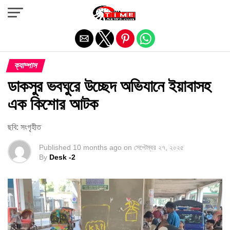
Exit mobile version
ক্যাম্পাস
ডাকসুর ভবঘুরে উচ্ছেদ অভিযানে ইয়াবাসহ
এক কিশোর আটক
ছবি: সংগৃহীত
Published
10 months ago
on
সেপ্টেম্বর ২৭, ২০২৫
By
Desk -2