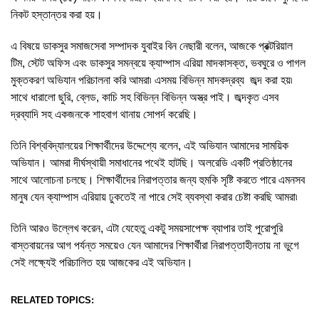
নিকট হস্তান্তর করা হয়।
এ বিষয়ে ডাকসুর সমাজসেবা সম্পাদক যুবাইর বিন নেছারী বলেন, আজকে প্রক্টরিয়াল
টিম, স্টেট অফিস এবং ডাকসুর সমন্বয়ে ক্যাম্পাস এরিয়া মাদকাসক্ত, ভবঘুরে ও পাগল
মুক্তকরণ অভিযান পরিচালনা করি আমরা৷ এসময় বিভিন্ন মাদকদ্রব্য জব্দ করা হয়৷
সাথে ধারালো ছুরি, ব্লেড, কাচি সহ বিভিন্ন বিভিন্ন অস্ত্র পাই। জব্দকৃত এসব
দ্রব্যাদি সহ একজনকে শাহবাগ থানায় সোপর্দ করেছি।
তিনি বিশ্ববিদ্যালয়ের শিক্ষার্থীদের উদ্দেশ্যে বলেন, এই অভিযান আমাদের সাময়িক
অভিযান। আমরা দীর্ঘস্থায়ী সমাধানের পথেই হাটছি। অলরেডি একটি প্রতিষ্ঠানের
সাথে আলোচনা চলছে। শিক্ষার্থীদের নিরাপত্তার জন্য হুমকি সৃষ্টি করতে পারে এমনসব
মানুষ যেন ক্যাম্পাস এরিয়ায় ঢুকতেই না পারে সেই ব্যবস্থা করার চেষ্টা করছি আমরা৷
তিনি আরও উল্লেখ করেন, এটা যেহেতু একটু সময়সাপেক্ষ ব্যাপার তাই পুরোপুরি
বাস্তবায়নের আগ পর্যন্ত সময়েও যেন আমাদের শিক্ষার্থীরা নিরাপত্তাহীনতায় না ভুগে
সেই লক্ষ্যেই পরিচালিত হয় আজকের এই অভিযান।
RELATED TOPICS: