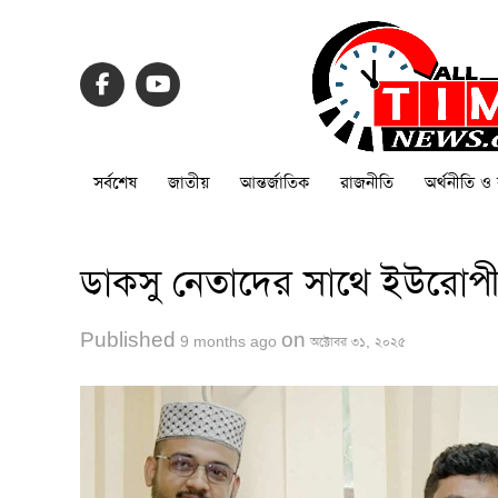
সর্বশেষ
জাতীয়
আন্তর্জাতিক
রাজনীতি
অর্থনীতি ও 
ডাকসু নেতাদের সাথে ইউরোপীয় 
Published
on
9 months ago
অক্টোবর ৩১, ২০২৫