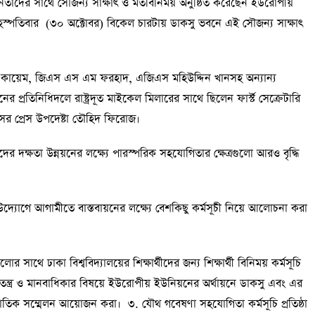
সু) নেতাদের সাথে সৌজন্য সাক্ষাৎ ও মতবিনিময় অনুষ্ঠিত করেছেন ইউরোপীয়
ৃহস্পতিবার (৩০ অক্টোবর) বিকেল চারটায় ডাকসু ভবনে এই সৌজন্য সাক্ষাৎ
ক কায়েম, জিএস এস এম ফরহাদ, এজিএস মহিউদ্দিন খানসহ অন্যান্য
র প্রতিনিধিদলে রাষ্ট্রদূত মাইকেল মিলারের সাথে ছিলেন ফার্স্ট সেক্রেটারি
াসের প্রেস উপদেষ্টা তৌহিদ ফিরোজ।
ীদের দক্ষতা উন্নয়নের লক্ষ্যে পারস্পরিক সহযোগিতার ক্ষেত্রগুলো আরও বৃদ্ধি
োগে আগামীতে বাস্তবায়নের লক্ষ্যে বেশকিছু কর্মসূচী নিয়ে আলোচনা করা
লোর সাথে ঢাকা বিশ্ববিদ্যালয়ের শিক্ষার্থীদের জন্য শিক্ষার্থী বিনিময় কর্মসূচি
 ও মানবাধিকার বিষয়ে ইউরোপীয় ইউনিয়নের অর্থায়নে ডাকসু এবং এর
্জাতিক সম্মেলন আয়োজন করা। ৩. যৌথ গবেষণা সহযোগিতা কর্মসূচি প্রতিষ্ঠা