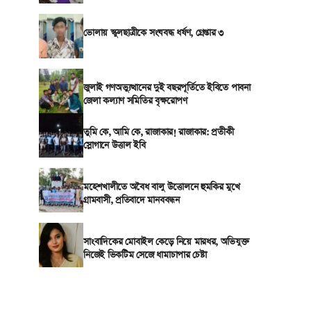
ভোলায় স্কুলছাত্রীকে সংঘবদ্ধ ধর্ষণ, গ্রেপ্তার ৩
জুলাই গণঅভ্যুত্থানের দুই বছরপূর্তিতে ইবিতে পাবনা
জেলা কল্যাণ সমিতির বৃক্ষরোপণ
তুমি কে, আমি কে, রাজাকার! রাজাকার: প্রতীকী
স্লোগানে উত্তাল ইবি
মহেশখালীতে অবৈধ বালু উত্তোলনে হুমকির মুখে
গ্রামবাসী, প্রতিবাদে মানববন্ধন
সাংবাদিকের মোবাইল কেড়ে নিয়ে মারধর, অভিযুক্ত
নিজেই ভিকটিম সেজে ধামাচাপার চেষ্টা