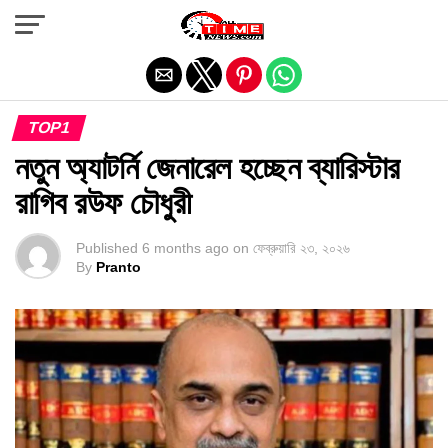
Exit mobile version
TOP1
নতুন অ্যাটর্নি জেনারেল হচ্ছেন ব্যারিস্টার
রাগিব রউফ চৌধুরী
Published
6 months ago
on
ফেব্রুয়ারি ২৩, ২০২৬
By
Pranto