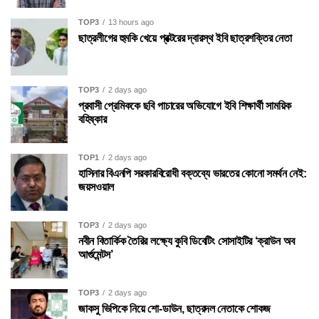
TOP3
13 hours ago
ছাত্রলীগের হুমকি খেয়ে প্রক্টরের দ্বারস্থ ইবি ছাত্রশক্তির নেতা
TOP3
2 days ago
প্রবাসী প্রেমিককে ছবি পাচারের অভিযোগে ইবি শিক্ষার্থী সাময়িক
বহিষ্কার
TOP1
2 days ago
হাসিনার বিএনপি সরকারবিরোধী বক্তব্যে ভারতের কোনো সমর্থন নেই:
জয়সওয়াল
TOP3
2 days ago
নবীন বিতার্কিক তৈরির লক্ষ্যে কুবি ডিবেটিং সোসাইটির ‘ক্রাউন অব
আর্গুমেন্টস’
TOP3
2 days ago
জাকসু ভিপিকে নিয়ে শো-ডাউন, ছাত্রদল নেতাকে শোকজ