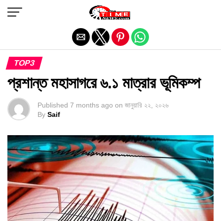
Exit mobile version
TOP3
প্রশান্ত মহাসাগরে ৬.১ মাত্রার ভূমিকম্প
Published
7 months ago
on
জানুয়ারি ২২, ২০২৬
By
Saif