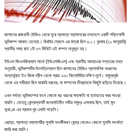
জাপানের রাজধানী টোকিও থেকে দূরে প্রশান্ত মহাসাগরের তলদেশে একটি শক্তিশালী
ভূমিকম্প আঘাত হেনেছে। রিখটার স্কেলে এর মাত্রা ছিল ৬.১। বুধবার (২১ জানুয়ারি)
স্থানীয় সময় রাত ১টা ৩৭ মিনিটে এই কম্পন অনুভূত হয়।
ইউএস জিওলজিক্যাল সার্ভে (ইউএসজিএস) এবং স্থানীয় আবহাওয়া দপ্তরের তথ্য
অনুযায়ী, ভূমিকম্পটির উৎপত্তিস্থল ছিল জাপানের টোকিও প্রশাসনিক অঞ্চলের
অন্তর্ভুক্ত ইও জিমা দ্বীপ থেকে প্রায় ২৩০ কিলোমিটার দক্ষিণ-পূর্বে। সমুদ্রপৃষ্ঠ
থেকে এর গভীরতা ছিল মাঝারি ধরনের, যা কম্পনের তীব্রতাকে কিছুটা ছড়িয়ে দিয়েছে।
এখন পর্যন্ত ভূমিকম্পের ফলে কোনো বড় ধরনের ক্ষয়ক্ষতি বা হতাহতের খবর পাওয়া
যায়নি। যেহেতু কেন্দ্রস্থলটি জনবসতিহীন গভীর সমুদ্র এলাকায় ছিল, তাই মূল
ভূখণ্ডে এর প্রভাব খুব একটা পড়েনি।
এছাড়া, প্রশান্ত মহাসাগরীয় সুনামি সতর্কীকরণ কেন্দ্র থেকেও কোনো সুনামি সতর্কতা
জারি করা হয়নি।