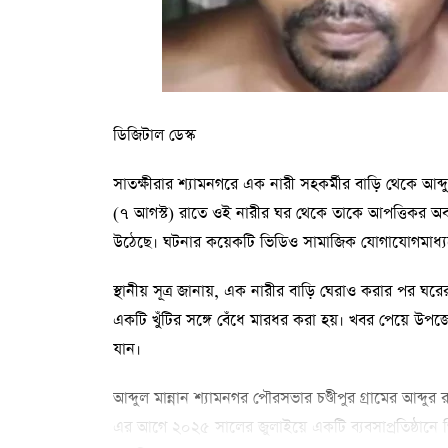
ডিজিটাল ডেস্ক
সাতক্ষীরার শ্যামনগরে এক নারী সহকর্মীর বাড়ি থেকে আব
(৭ আগস্ট) রাতে ওই নারীর ঘর থেকে তাকে আপত্তিকর অ
উঠেছে। ঘটনার কয়েকটি ভিডিও সামাজিক যোগাযোগমাধ্য
স্থানীয় সূত্র জানায়, এক নারীর বাড়ি ঘেরাও করার পর ঘর
একটি খুঁটির সঙ্গে বেঁধে মারধর করা হয়। খবর পেয়ে উপ
যান।
আব্দুল মান্নান শ্যামনগর পৌরসভার চণ্ডীপুর গ্রামের আব্দ
এর আগে ২০২৫ সালের জুলাইয়ে একটি ব্যবসাপ্রতিষ্ঠানে গি