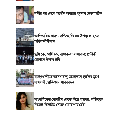
নারীর ঘর থেকে বস্ত্রহীন অবস্থায় যুবদল নেতা আটক
অর্ধশতাধিক বাংলাদেশিসহ গ্রিসের উপকূলে ২০২
অভিবাসী উদ্ধার
তুমি কে, আমি কে, রাজাকার! রাজাকার: প্রতীকী
স্লোগানে উত্তাল ইবি
মহেশখালীতে অবৈধ বালু উত্তোলনে হুমকির মুখে
গ্রামবাসী, প্রতিবাদে মানববন্ধন
সাংবাদিকের মোবাইল কেড়ে নিয়ে মারধর, অভিযুক্ত
নিজেই ভিকটিম সেজে ধামাচাপার চেষ্টা