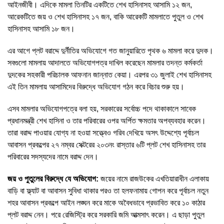
আইনজীবী। এদিকে মামলা তিনটির একটিতে শেখ হাসিনাসহ আসামি ১২ জন,
আরেকটিতে জয় ও শেখ হাসিনাসহ ১৭ জন, বাকি আরেকটি মামলাতে পুতুল ও শেখ
হাসিনাসহ আসামি ১৮ জন।
এর আগে প্লট বরাদ্দে দুর্নীতির অভিযোগে গত জানুয়ারিতে পৃথক ৬ মামলা করে দুদক।
সবগুলো মামলায় আদালতে অভিযোগপত্র দাখিল করেছেন মামলার তদন্ত কর্মকর্তা
দুদকের সহকারী পরিচালক আফনান জান্নাত কেয়া। এরপর ৩১ জুলাই শেখ হাসিনাসহ
এই তিন মামলায় আসামিদের বিরুদ্ধে অভিযোগ গঠন করে বিচার শুরু হয়।
এসব মামলার অভিযোগপত্রে বলা হয়, সরকারের সর্বোচ্চ পদে থাকাকালে সাবেক
প্রধানমন্ত্রী শেখ হাসিনা ও তার পরিবারের ওপর অর্পিত ক্ষমতার অপব্যবহার করেন।
তারা বরাদ্দ পাওয়ার যোগ্য না হওয়া সত্ত্বেও গরিব দেখিয়ে অসৎ উদ্দেশ্যে পূর্বাচল
আবাসন প্রকল্পের ২৭ নম্বর সেক্টরের ২০৩নং রাস্তার ৬টি প্লট শেখ হাসিনাসহ তার
পরিবারের সদস্যদের নামে বরাদ্দ দেন।
জয় ও পুতুলের বিরুদ্ধে যে অভিযোগ:
জয়ের নামে রাজউকের এখতিয়ারাধীন এলাকায়
বাড়ি বা ফ্ল্যাট বা আবাসন সুবিধা থাকার পরও তা হলফনামায় গোপন করে পূর্বাচল নতুন
শহর আবাসন প্রকল্পে আইন লঙ্ঘন করে মাকে অবৈধভাবে প্রভাবিত করে ১০ কাঠার
প্লট বরাদ্দ নেন। পরে রেজিস্ট্রি করে সরকারি জমি আত্মসাৎ করেন। এ ছাড়া পুতুল