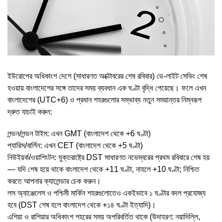
ইউরোপের অধিকাংশ দেশে (সাধারণত অক্টোবরের শেষ রবিবার) ডে-লাইট সেভিং শেষ
হওয়ায় বাংলাদেশের সঙ্গে তাদের সময় ব্যবধান এক ঘণ্টা বৃদ্ধি পেয়েছে। ফলে এখন
বাংলাদেশের (UTC+6) ও প্রধান শহরগুলোর সম্ভাব্য নতুন সময়ান্তর নিম্নরূপ
দ্রুত যাচাই করুন:
লন্ডন/লন্ডন টাইম: এখন GMT (বাংলাদেশ থেকে +6 ঘণ্টা)
প্যারিস/বার্লিন: এখন CET (বাংলাদেশ থেকে +5 ঘণ্টা)
নিউইয়র্ক/ওয়াশিংটন: যুক্তরাষ্ট্রে DST সাধারণত নভেম্বরের প্রথম রবিবারে শেষ হয়
— যদি শেষ হয়ে থাকে বাংলাদেশ থেকে +11 ঘণ্টা, নাহলে +10 ঘণ্টা; নিশ্চিত
করতে আপনার ক্যালেন্ডার চেক করুন।
লস অ্যাঞ্জেলেস ও পশ্চিমী মার্কিন শহরগুলোতেও একইভাবে ১ ঘণ্টার বদল প্রযোজ্য
হবে (DST শেষ হলে বাংলাদেশ থেকে +১৪ ঘণ্টা ইত্যাদি)।
এশিয়া ও রাশিয়ার অধিকাংশ শহরের সময় অপরিবর্তিত থাকে (উদাহরণ: নয়াদিল্লি,