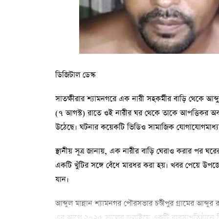
ডিজিটাল ডেস্ক
সাতক্ষীরার শ্যামনগরে এক নারী সহকর্মীর বাড়ি থেকে আব
(৭ আগস্ট) রাতে ওই নারীর ঘর থেকে তাকে আপত্তিকর অ
উঠেছে। ঘটনার কয়েকটি ভিডিও সামাজিক যোগাযোগমাধ্য
স্থানীয় সূত্র জানায়, এক নারীর বাড়ি ঘেরাও করার পর ঘর
একটি খুঁটির সঙ্গে বেঁধে মারধর করা হয়। খবর পেয়ে উপ
যান।
আব্দুল মান্নান শ্যামনগর পৌরসভার চণ্ডীপুর গ্রামের আব্দ
এর আগে ২০২৫ সালের জুলাইয়ে একটি ব্যবসাপ্রতিষ্ঠানে গি