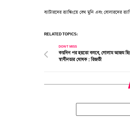
ব্যাটারদের র‍্যাঙ্কিংয়ে বেথ মুনি এবং বোলারদের র‍্যাঙ
RELATED TOPICS:
DON'T MISS
কয়দিন পর হয়তো বলবে, গোলাম আজম ছি
স্বাধীনতার ঘোষক : রিজভী