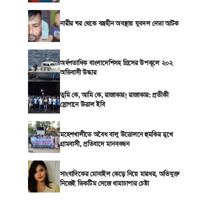
নারীর ঘর থেকে বস্ত্রহীন অবস্থায় যুবদল নেতা আটক
অর্ধশতাধিক বাংলাদেশিসহ গ্রিসের উপকূলে ২০২
অভিবাসী উদ্ধার
তুমি কে, আমি কে, রাজাকার! রাজাকার: প্রতীকী
স্লোগানে উত্তাল ইবি
মহেশখালীতে অবৈধ বালু উত্তোলনে হুমকির মুখে
গ্রামবাসী, প্রতিবাদে মানববন্ধন
সাংবাদিকের মোবাইল কেড়ে নিয়ে মারধর, অভিযুক্ত
নিজেই ভিকটিম সেজে ধামাচাপার চেষ্টা