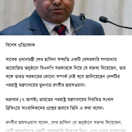
দিচ্ছি না।’
হাসপাতালের ভিত্তিপ্রস্তর স্থাপন অনুষ্ঠানে উপস্থিত ছিলেন উখিয়া-
টেকনাফ আসনের সংসদ সদস্য শাহাজাহান চৌধুরী, মহেশখালী-
কুতুবদিয়া আসনের সংসদ সদস্য আলমগীর মোহাম্মদ মাহফুজ উল্লাহ
ফরিদ, সংরক্ষিত নারী আসনের সংসদ সদস্য শামীম আরা স্বপ্নাসহ
বিশেষ প্রতিবেদক
সংশ্লিষ্টরা।
সাবেক প্রধানমন্ত্রী শেখ হাসিনা সম্প্রতি একটি বেসরকারি গণমাধ্যম
এর আগে দুই দিনের সফরে বৃহস্পতিবার সন্ধ্যায় কক্সবাজারে পৌঁছান
আয়োজিত অনুষ্ঠানে বিএনপি সরকারকে নিয়ে যে বক্তব্য দিয়েছেন, তার
স্বরাষ্ট্রমন্ত্রী। শুক্রবার সন্ধ্যায় বিমানযোগে তার ঢাকায় ফেরার কথা
সঙ্গে ভারত সরকারের কোনো সম্পর্ক নেই বলে জানিয়েছেন দেশটির
রয়েছে।
পররাষ্ট্র মন্ত্রণালয়ের মুখপাত্র রণধীর জয়সওয়াল।
শুক্রবার (৭ আগস্ট) ভারতের পররাষ্ট্র মন্ত্রণালয়ের নিয়মিত সংবাদ
ব্রিফিংয়ে সাংবাদিকদের প্রশ্নের জবাবে তিনি এ কথা বলেন।
রণধীর জয়সওয়াল বলেন, শেখ হাসিনা যে অনুষ্ঠানে বক্তব্য দিয়েছেন,
সেটি সম্পূর্ণভাবে একটি বেসরকারি উদ্যোগ ছিল। এতে ভারত সরকারের