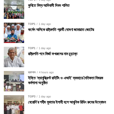
কুবিতে বিশ্ব আদিবাসী দিবস পালিত
TOP1
1 day ago
কর্নেল অলিকে রাষ্ট্রপতি প্রার্থী ঘোষণা জামায়াত জোটের
TOP1
1 day ago
রাষ্ট্রপতি পদে মির্জা ফখরুলের নাম চূড়ান্ত
ক্যাম্পাস
4 hours ago
ইবিতে ‘ম্যানুস্ক্রিপ্ট রাইটিং ও এআই’ ব্যবহারে নৈতিকতা বিষয়ক
কর্মশালা অনুষ্ঠিত
TOP3
1 day ago
বেরোবি’র শহীদ মুখতার ইলাহী হলে আধুনিক রিডিং রুমের উদ্বোধন