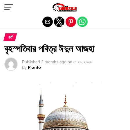
Exit mobile version
ধর্ম
বৃহস্পতিবার পবিত্র ঈদুল আজহা
Published
2 months ago
on
মে ২৬, ২০২৬
By
Pranto