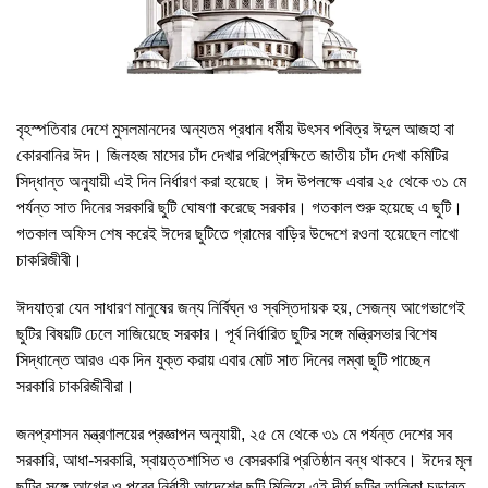
বৃহস্পতিবার দেশে মুসলমানদের অন্যতম প্রধান ধর্মীয় উৎসব পবিত্র ঈদুল আজহা বা
কোরবানির ঈদ। জিলহজ মাসের চাঁদ দেখার পরিপ্রেক্ষিতে জাতীয় চাঁদ দেখা কমিটির
সিদ্ধান্ত অনুযায়ী এই দিন নির্ধারণ করা হয়েছে। ঈদ উপলক্ষে এবার ২৫ থেকে ৩১ মে
পর্যন্ত সাত দিনের সরকারি ছুটি ঘোষণা করেছে সরকার। গতকাল শুরু হয়েছে এ ছুটি।
গতকাল অফিস শেষ করেই ঈদের ছুটিতে গ্রামের বাড়ির উদ্দেশে রওনা হয়েছেন লাখো
চাকরিজীবী।
ঈদযাত্রা যেন সাধারণ মানুষের জন্য নির্বিঘ্ন ও স্বস্তিদায়ক হয়, সেজন্য আগেভাগেই
ছুটির বিষয়টি ঢেলে সাজিয়েছে সরকার। পূর্ব নির্ধারিত ছুটির সঙ্গে মন্ত্রিসভার বিশেষ
সিদ্ধান্তে আরও এক দিন যুক্ত করায় এবার মোট সাত দিনের লম্বা ছুটি পাচ্ছেন
সরকারি চাকরিজীবীরা।
জনপ্রশাসন মন্ত্রণালয়ের প্রজ্ঞাপন অনুযায়ী, ২৫ মে থেকে ৩১ মে পর্যন্ত দেশের সব
সরকারি, আধা-সরকারি, স্বায়ত্তশাসিত ও বেসরকারি প্রতিষ্ঠান বন্ধ থাকবে। ঈদের মূল
ছুটির সঙ্গে আগের ও পরের নির্বাহী আদেশের ছুটি মিলিয়ে এই দীর্ঘ ছুটির তালিকা চূড়ান্ত