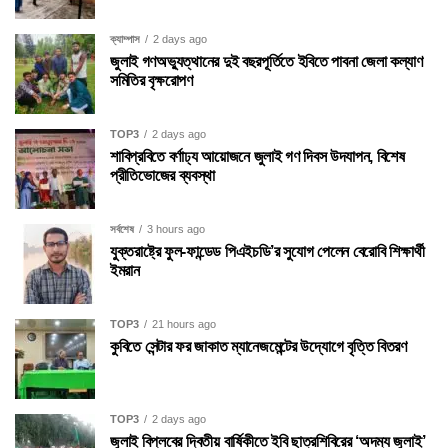
ক্যাম্পাস
2 days ago
জুলাই গণঅভ্যুত্থানের দুই বছরপূর্তিতে ইবিতে পাবনা জেলা কল্যাণ
সমিতির বৃক্ষরোপণ
TOP3
2 days ago
শাবিপ্রবিতে বর্ণাঢ্য আয়োজনে জুলাই গণ দিবস উদযাপন, বিশেষ
প্রীতিভোজের ব্যবস্থা
সর্বশেষ
3 hours ago
যুক্তরাষ্ট্রে ফুল-ফান্ডেড পিএইচডি’র সুযোগ পেলেন বেরোবি শিক্ষার্থী
ইমরান
TOP3
21 hours ago
কুবিতে সেন্টার ফর জাকাত ম্যানেজমেন্টের উদ্যোগে বৃত্তি বিতরণ
TOP3
2 days ago
জুলাই বিপ্লবের দ্বিতীয় বার্ষিকীতে ইবি ছাত্রশিবিরের ‘অদম্য জুলাই’