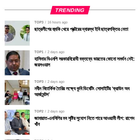
TRENDING
TOP3
16 hours ago
ছাত্রলীগের হুমকি খেয়ে প্রক্টরের দ্বারস্থ ইবি ছাত্রশক্তির নেতা
TOP1
2 days ago
হাসিনার বিএনপি সরকারবিরোধী বক্তব্যে ভারতের কোনো সমর্থন নেই:
জয়সওয়াল
TOP3
2 days ago
নবীন বিতার্কিক তৈরির লক্ষ্যে কুবি ডিবেটিং সোসাইটির ‘ক্রাউন অব
আর্গুমেন্টস’
TOP2
2 days ago
জামায়াত-এনসিপির মব সৃষ্টির সুযোগ নিতে পারে আওয়ামী লীগ: রাশেদ
খাঁন