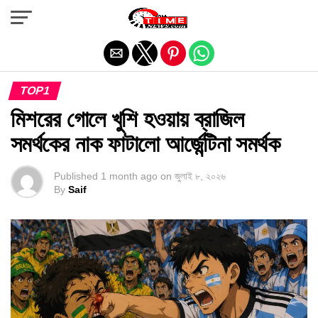
Exit mobile version
TOP1
মিশরের গোলে খুশি হওয়ায় ব্রাজিল
সমর্থকের নাক ফাটালো আর্জেন্টিনা সমর্থক
Published
1 month ago
on
জুলাই ৮, ২০২৬
By
Saif