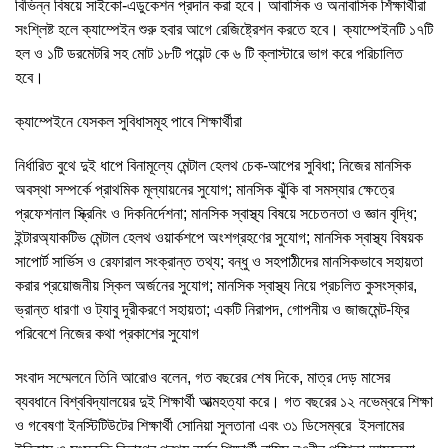
বিভিন্ন বিষয়ে সাইকো-এডুকেশন প্রদান করা হবে। আবাসিক ও অনাবাসিক র্শিক্ষার্থীরা
সংশ্লিষ্ট হলে ক্যাম্পেইন শুরু হবার আগে রেজিষ্ট্রেশন করতে হবে। ক্যাম্পেইনটি ১৭টি
হল ও ১টি ডরমেটরি সহ মোট ১৮টি পয়েন্ট কে ৬ টি ক্লাস্টারে ভাগ করে পরিচালিত
হবে।
ক্যাম্পেইনে যেসকল সুবিধাসমূহ পাবে শিক্ষার্থীরা
নির্ধারিত বুথে দুই ধাপে বিনামূল্যে মেন্টাল হেলথ চেক-আপের সুবিধা; নিজের মানসিক
অবস্থা সম্পর্কে প্রাথমিক মূল্যায়নের সুযোগ; মানসিক ঝুঁকি বা সমস্যার ক্ষেত্রে
প্রফেশনাল স্ক্রিনিং ও দিকনির্দেশনা; মানসিক স্বাস্থ্য বিষয়ে সচেতনতা ও জ্ঞান বৃদ্ধি;
ইন্টারঅ্যাকটিভ মেন্টাল হেলথ ওয়ার্কশপে অংশগ্রহণের সুযোগ; মানসিক স্বাস্থ্য বিষয়ক
সাপোর্ট সার্ভিস ও রেফারাল সংক্রান্ত তথ্য; বন্ধু ও সহপাঠীদের মানসিকভাবে সহায়তা
করার প্রয়োজনীয় স্কিল অর্জনের সুযোগ; মানসিক স্বাস্থ্য নিয়ে প্রচলিত কুসংস্কার,
ভ্রান্ত ধারণা ও ট্যাবু দূরীকরণে সহায়তা; একটি নিরাপদ, গোপনীয় ও জাজমেন্ট-ফ্রি
পরিবেশে নিজের কথা প্রকাশের সুযোগ
সংবাদ সম্মেলনে তিনি আরোও বলেন, গত বছরের শেষ দিকে, মাত্র দেড় মাসের
ব্যবধানে বিশ্ববিদ্যালয়ের দুই শিক্ষার্থী আত্মহত্যা করে। গত বছরের ১২ নভেম্বরে শিক্ষা
ও গবেষণা ইনস্টিটিউটের শিক্ষার্থী সোনিয়া সুলতানা এবং ৩১ ডিসেম্বরে ইসলামের