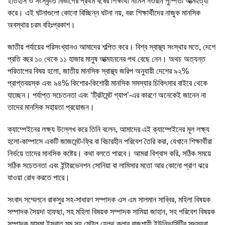
ইতিহাস ও সংস্কৃতি বিভাগের প্রথম বর্ষের শিক্ষার্থী নামিস নওরীন পুষ্পিতা আত্মহত্যা
করে। এই ঘটনাগুলো কোনো বিচ্ছিন্ন ঘটনা নয়, বরং শিক্ষার্থীদের নাজুক মানসিক
অবস্থার চরম বহিঃপ্রকাশ।
জাতীয় পর্যায়ের পরিসংখ্যানও আমাদের শল্পিত করে। বিশ্ব স্বাস্থ্য সংস্থার মতে, দেশে
প্রতি বছর ১০ থেকে ১১ হাজার মানুষ আত্মহননের পথ বেছে নেন। অথচ অত্যন্ত
পরিতাপের বিষয় হলো, জাতীয় মানসিক স্বাস্থ্য জরিপ অনুযায়ী দেশের ৯২%
প্রাপ্তবয়স্ক এবং ৯৪% কিশোর-কিশোরী মানসিক সমস্যার চিকিৎসার বাইরে থেকে
যাচ্ছেন। পর্যাপ্ত সচেতনতা এবং ‘ট্রিটমেন্ট গ্যাপ’-এর কারণে অনেকেই জানেন না
তাদের মানসিক সহায়তা প্রয়োজন।
ক্যাম্পেইনের লক্ষ্য উল্লেখ করে তিনি বলেন, আমাদের এই ক্যাম্পেইনের মূল লক্ষ্য
হলো-কাম্পাসে একটি জাজমেন্ট-ফ্রি বা বিচারহীন পরিবেশ তৈরি করা, যেখানে শিক্ষার্থীরা
নির্ভয়ে তাদের মানসিক কষ্টের। কথা বলতে পারবে। আমরা বিশ্বাস করি, সঠিক সময়ে
সঠিক সচেতনতা এবং ইন্টারভেনশন সোনিয়া বা লামিসার মতো আর কোনো প্রাণ ঝরে
যাওয়া রোধ করতে পারে।
সংবাদ সম্মেলনে রাকসুর সহ-সাধারণ সম্পাদক এস এম সালমান সাব্বির, মহিলা বিষয়ক
সম্পাদক সৈয়দা হাফছা, সহ মহিলা বিষয়ক সম্পাদক সামিয়া জাহান, সহ পরিবেশ বিষয়ক
সম্পাদক মাসুমা ইসরাত মুমু সহ মেন্টাল হেলথ ক্লাব রাজশাহী ইউনিভার্সিটির সদস্যরা