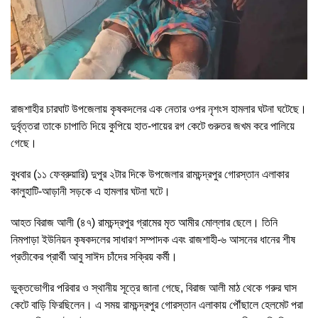
রাজশাহীর চারঘাট উপজেলায় কৃষকদলের এক নেতার ওপর নৃশংস হামলার ঘটনা ঘটেছে।
দুর্বৃত্তরা তাকে চাপাতি দিয়ে কুপিয়ে হাত-পায়ের রগ কেটে গুরুতর জখম করে পালিয়ে
গেছে।
বুধবার (১১ ফেব্রুয়ারি) দুপুর ২টার দিকে উপজেলার রামচন্দ্রপুর গোরস্তান এলাকার
কালুহাটি-আড়ানী সড়কে এ হামলার ঘটনা ঘটে।
আহত বিরাজ আলী (৪৭) রামচন্দ্রপুর গ্রামের মৃত আমীর মোল্লার ছেলে। তিনি
নিমপাড়া ইউনিয়ন কৃষকদলের সাধারণ সম্পাদক এবং রাজশাহী-৬ আসনের ধানের শীষ
প্রতীকের প্রার্থী আবু সাঈদ চাঁদের সক্রিয় কর্মী।
ভুক্তভোগীর পরিবার ও স্থানীয় সূত্রে জানা গেছে, বিরাজ আলী মাঠ থেকে গরুর ঘাস
কেটে বাড়ি ফিরছিলেন। এ সময় রামচন্দ্রপুর গোরস্তান এলাকায় পৌঁছালে হেলমেট পরা