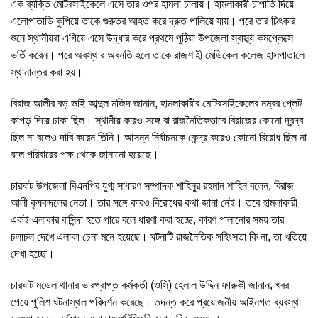
এক ব্যক্তি মোটরসাইকেলে এসে তার ওপর হামলা চালায়। হামলাকারী চাপাতি দিয়ে
এলোপাতাড়ি কুপিয়ে তাকে গুরুতর আহত করে দ্রুত পালিয়ে যায়। পরে তার চিৎকার
শুনে স্থানীয়রা এগিয়ে এসে উদ্ধার করে প্রথমে পুঠিয়া উপজেলা স্বাস্থ্য কমপ্লেক্সে
ভর্তি করেন। পরে অবস্থার অবনতি হলে তাকে রাজশাহী মেডিকেল কলেজ হাসপাতালে
স্থানান্তর করা হয়।
বিরাজ আলীর বড় ভাই আব্দুল মজিদ জানান, হামলাকারীর মোটরসাইকেলের নম্বর প্লেট
কাপড় দিয়ে ঢাকা ছিল। স্থানীয় কারও সঙ্গে বা রাজনৈতিকভাবে বিরাজের কোনো দ্বন্দ্ব
ছিল না বলেও দাবি করেন তিনি। আসন্ন নির্বাচনকে কেন্দ্র করেও কোনো বিরোধ ছিল না
বলে পরিবারের পক্ষ থেকে জানানো হয়েছে।
চারঘাট উপজেলা বিএনপির যুগ্ম সাধারণ সম্পাদক শাহিনুর রহমান শাহিন বলেন, বিরাজ
আলী কৃষকদলের নেতা। তার সঙ্গে কারও বিরোধের কথা জানা নেই। তবে হামলাকারী
একই এলাকার বাসিন্দা হতে পারে বলে ধারণা করা হচ্ছে, কারণ পালানোর সময় তার
চলাচল দেখে এলাকা চেনা মনে হয়েছে। ঘটনাটি রাজনৈতিক সহিংসতা কি না, তা খতিয়ে
দেখা হচ্ছে।
চারঘাট মডেল থানার ভারপ্রাপ্ত কর্মকর্তা (ওসি) হেলাল উদ্দিন ফারুকী জানান, খবর
পেয়ে পুলিশ ঘটনাস্থল পরিদর্শন করেছে। তদন্ত করে প্রয়োজনীয় আইনগত ব্যবস্থা