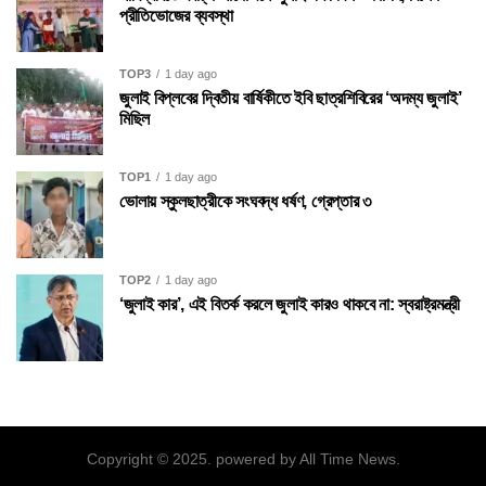
প্রীতিভোজের ব্যবস্থা
TOP3
1 day ago
জুলাই বিপ্লবের দ্বিতীয় বার্ষিকীতে ইবি ছাত্রশিবিরের ‘অদম্য জুলাই’
মিছিল
TOP1
1 day ago
ভোলায় স্কুলছাত্রীকে সংঘবদ্ধ ধর্ষণ, গ্রেপ্তার ৩
TOP2
1 day ago
‘জুলাই কার’, এই বিতর্ক করলে জুলাই কারও থাকবে না: স্বরাষ্ট্রমন্ত্রী
Copyright © 2025. powered by All Time News.