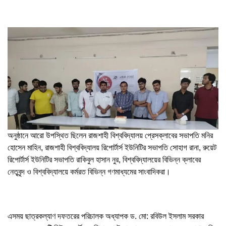
‎অনুষ্ঠানে আরো উপস্থিত ছিলেন রাজশাহী বিশ্ববিদ্যালয় প্রেসক্লাবের সভাপতি মনির
হোসেন মাহিন, রাজশাহী বিশ্ববিদ্যালয় রিপোর্টার্স ইউনিটির সভাপতি সোহাগ রানা, রুয়েট
রিপোর্টার্স ইউনিটির সভাপতি রাকিবুল হাসান নুর, বিশ্ববিদ্যালয়ের বিভিন্ন ক্লাবের
নেতৃবৃন্দ ও বিশ্ববিদ্যালয়ে কর্মরত বিভিন্ন গণমাধ্যমের সাংবাদিকরা।
‎এসময় ছাত্রকল্যাণ দফতরের পরিচালক অধ্যাপক ড. মো: রবিউল ইসলাম সরকার