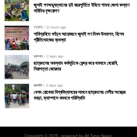
জুলাই গণঅভ্যুত্থানের দুই বছরপূর্তিতে ইবিতে পাবনা জেলা কল্যাণ
সমিতির বৃক্ষরোপণ
TOP3
21 hours ago
শাবিপ্রবিতে বর্ণাঢ্য আয়োজনে জুলাই গণ দিবস উদযাপন, বিশেষ
প্রীতিভোজের ব্যবস্থা
ক্যাম্পাস
2 days ago
ছাত্রদলের অবস্থান কর্মসূচিকে কেন্দ্র করে থমথমে বেরোবি,
নিরাপত্তা জোরদার
রাজনীতি
2 days ago
বেগম রোকেয়া বিশ্ববিদ্যালয়ের সামনে ছাত্রদলের দেশীয় অস্ত্রের
মহড়া, ক্যাম্পাসে থমথমে পরিস্থিতি
Copyright © 2025. powered by All Time News.