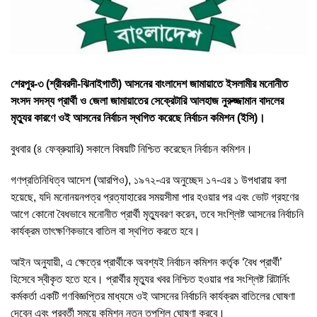
শেরপুর-৩ (শ্রীবরদী-ঝিনাইগাতী) আসনের বাংলাদেশ জামায়াতে ইসলামীর মনোনীত
সংসদ সদস্য প্রার্থী ও জেলা জামায়াতের সেক্রেটারি আলহাজ নুরুজ্জামান বাদলের
মৃত্যুর কারণে ওই আসনের নির্বাচন স্থগিত
করেছে নির্বাচন কমিশন (ইসি)।
বুধবার (৪ ফেব্রুয়ারি) সকালে বিষয়টি নিশ্চিত করেছেন নির্বাচন কমিশন।
গণপ্রতিনিধিত্ব আদেশ (আরপিও), ১৯৭২-এর অনুচ্ছেদ ১৭-এর ১ উপধারায় বলা
হয়েছে, যদি মনোনয়নপত্র প্রত্যাহারের সময়সীমা পার হওয়ার পর এবং ভোট গ্রহণের
আগে কোনো বৈধভাবে মনোনীত প্রার্থী মৃত্যুবরণ করেন, তবে সংশ্লিষ্ট আসনের নির্বাচনি
কার্যক্রম তাৎক্ষণিকভাবে বাতিল বা স্থগিত করতে হবে।
আইন অনুযায়ী, এ ক্ষেত্রে প্রার্থীকে অবশ্যই নির্বাচন কমিশন কর্তৃক ‘বৈধ প্রার্থী’
হিসেবে স্বীকৃত হতে হবে। প্রার্থীর মৃত্যুর খবর নিশ্চিত হওয়ার পর সংশ্লিষ্ট রিটার্নিং
কর্মকর্তা একটি গণবিজ্ঞপ্তির মাধ্যমে ওই আসনের নির্বাচনি কার্যক্রম বাতিলের ঘোষণা
দেবেন এবং পরবর্তী সময়ে কমিশন নতুন তপশিল ঘোষণা করবে।