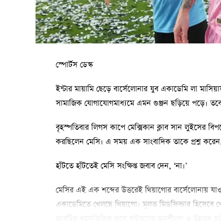
স্পোর্টস ডেস্ক
ইন্টার মায়ামি ছেড়ে বার্সেলোনার যুব একাডেমি লা মাসি
সামাজিক যোগাযোগমাধ্যমে এমন গুঞ্জন ছড়িয়ে পড়ে। তবে ম
বৃহস্পতিবার লিগস কাপে মেক্সিকান ক্লাব সান লুইসের বিপক্
করছিলেন মেসি। এ সময় এক সাংবাদিক তাকে প্রশ্ন করেন, 
হাঁটতে হাঁটতেই মেসি সংক্ষিপ্ত জবাব দেন, ‘না।’
মেসির এই এক শব্দের উত্তরেই থিয়াগোর বার্সেলোনায় যা
একাডেমিতে খেলছে থিয়াগো। মূলত মিডফিল্ডার হিসেবে খেল
ক্লাবটির বয়সভিত্তিক দলে ফুটবলের অনুশীলন ও উন্নয়ন চাল