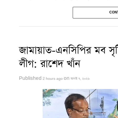
এদিকে বিশ্বকাপের শিরোপা ধরে রাখতে না পারলেও ফাইনা
CON
আলোচনায় রয়েছেন মেসি। দুই ম্যাচে মাঠে নেমেই ক্লাব ফ
জামায়াত-এনসিপির মব সৃষ
লীগ: রাশেদ খাঁন
Published
on
2 hours ago
আগস্ট ৭, ২০২৬