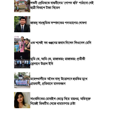
লন্ডনী প্রেমিককে বান্ধবীদের ‘গোপন ছবি’ পাঠানো সেই
ছাত্রী বিকাশে টাকা নিতেন
জাকসু সাংস্কৃতিক সম্পাদকের পদত্যাগের ঘোষণা
এক শব্দেই সব গুঞ্জনের জবাব দিলেন লিওনেল মেসি
তুমি কে, আমি কে, রাজাকার! রাজাকার: প্রতীকী
স্লোগানে উত্তাল ইবি
মহেশখালীতে অবৈধ বালু উত্তোলনে হুমকির মুখে
গ্রামবাসী, প্রতিবাদে মানববন্ধন
সাংবাদিকের মোবাইল কেড়ে নিয়ে মারধর, অভিযুক্ত
নিজেই ভিকটিম সেজে ধামাচাপার চেষ্টা