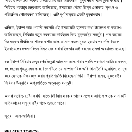
সিরিয়ার নবগঠিত সরকার ইসরায়েলের এই আচরণকে ‘যুদ্ধাপরাধ’ বলে নিন্দা করেছে।
সিরিয়ার পররাষ্ট্র মন্ত্রণালয় জানিয়েছে, ইসরায়েল বেইত জিন্ন এলাকায় ‘নৃশংস ও
পরিকল্পিত গোলাবর্ষণ’ চালিয়েছে। এটি পূর্ণ মাত্রার একটি যুদ্ধাপরাধ।
এদিকে, ট্রাম্প তার পোস্টে সরাসরি ওই ইসরায়েলি হামলার কথা উল্লেখ না করলেও
জানিয়েছেন, সিরিয়ার নতুন সরকারের কার্যক্রম নিয়ে যুক্তরাষ্ট্র সন্তুষ্ট। গত বছরের
ডিসেম্বরে দীর্ঘদিনের শাসক বাশার আল-আসাদ ক্ষমতাচ্যুত হওয়ার পর দক্ষিণাঞ্চলে
ইসরায়েলের দখলদারিত্ব বিস্তারের ধারাবাহিকতায় এই ধরনের হামলা অব্যাহত রয়েছে।
বরং ট্রাম্প সিরিয়ার নতুন প্রেসিডেন্ট আহমেদ আল-শারার প্রতি প্রশংসা জানিয়ে বলেন,
বহু বছরের গৃহযুদ্ধের কারণে দেশটিতে যে সাম্প্রদায়িক অবিশ্বাস তৈরি হয়েছিল, তা দূর
করে দেশকে ঐক্যবদ্ধ করার প্রতিশ্রুতি দিয়েছেন তিনি। ট্রাম্প বলেন, যুক্তরাষ্ট্র
সিরিয়ার উন্নতির অগ্রগতিতে অত্যন্ত সন্তুষ্ট।
আমরা সর্বোচ্চ চেষ্টা করছি, যাতে সিরিয়ার সরকার তাদের লক্ষ্যে অবিচল থাকে ও একটি
সত্যিকারের সমৃদ্ধ রাষ্ট্র গড়ে তুলতে পারে।
সূত্র : আল-জাজিরা।
RELATED TOPICS: