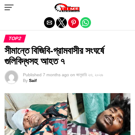
Exit mobile version
TOP2
সীমান্তে বিজিবি-গ্রামবাসীর সংঘর্ষে
গুলিবিদ্ধসহ আহত ৭
Published
7 months ago
on
জানুয়ারি ২৩, ২০২৬
By
Saif