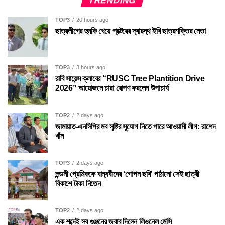
TOP3
20 hours ago
ছাত্রলীগের হুমকি খেয়ে প্রক্টরের দ্বারস্থ ইবি ছাত্রশক্তির নেতা
TOP3
3 hours ago
রাবি সায়েন্স ক্লাবের “RUSC Tree Plantition Drive
2026” আয়োজনে চারা রোপণ করলেন উপাচার্য
TOP2
2 days ago
জামায়াত-এনসিপির মব সৃষ্টির সুযোগ নিতে পারে আওয়ামী লীগ: রাশেদ
খাঁন
TOP3
2 days ago
লন্ডনী প্রেমিককে বান্ধবীদের ‘গোপন ছবি’ পাঠানো সেই ছাত্রী
বিকাশে টাকা নিতেন
TOP2
2 days ago
এক শব্দেই সব গুঞ্জনের জবাব দিলেন লিওনেল মেসি