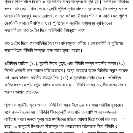
পুনরায় হাসপাতালে বিজিবি ও গ্রামবাসীর মধ্যে উত্তেজনা সৃষ্টি হয়। স্থানীয়রা বিজিবির
ওপর চড়াও হন। খবর পেয়ে সহকারী পুলিশ সুপার সালমান নুর আলম, জৈন্তাপুর মডেল
থানার ওসি মাহবুবুর রহমান মোল্লা, তদন্ত কর্মকর্তা উসমান গনি এবং অতিরিক্ত পুলিশ
ফোর্স ঘটনাস্থলে উপস্থিত হন। পুলিশের ও স্থানীয় গণ্যমান্য ব্যক্তিদের
সহযোগিতায় রাত ১০টার দিকে পরিস্থিতি নিয়ন্ত্রণে আসে।
রাত ১২টার দিকে সেনাবাহিনীর টহল দল ঘটনাস্থলে পৌঁছে। সেনাবাহিনী ও পুলিশের
সহযোগিতায় বিজিবি সদস্যরা হাসপাতাল ত্যাগ করেন।
গুলিবিদ্ধ আতিক (২২), নুরনবী মিয়ার পুত্র, এবং বিজিবি সদস্য সাহাঙ্গীর আলম (৪৩)
সিলেট ওসমানী হাসপাতালে ভর্তি রয়েছেন। অন্য আহতরা হলেন বিজিবির ল্যান্স নায়েক
মো. ওমর ফারুক, স্থানীয় রায়হান মিয়া (২৪) ও নুরজাহান বেগম (৪০)। গুলিবিদ্ধ
আতিকের গায়ে পাঁচ রাউন্ড গুলির আঘাত রয়েছে। বিজিবি সদস্য সাহাঙ্গীর আলম মাথায়
গুরুতর আঘাত পেয়েছেন।
পুলিশ ও স্থানীয় সূত্র জানায়, বিজিবি সদস্যরা টহল দেওয়ার সময় স্থানীয় যুবকদের
সঙ্গে বাক-বিতণ্ডা হয়। বিজিবি সীমান্তবর্তী বসতবাড়ি তল্লাশি ও কয়েকজনকে
লাঠিচার্জ করলে জনতা ক্ষুব্ধ হয়ে মসজিদের মাইকে ঘোষণা দিয়ে সংঘর্ষ শুরু করে। এ
ছাড়া ২০ জানুয়ারি টিপরাখলা সীমান্তে গরু চোরাচালান আটকানো নিয়ে বিজিবি ও