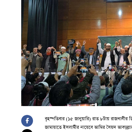
বৃহস্পতিবার (১৫ জানুয়ারি) রাত ৮টায় রাজধানীর ড
জামায়াতে ইসলামীর নায়েবে আমির সৈয়দ আবদুল্ল