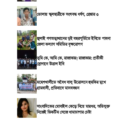
ভোলায় স্কুলছাত্রীকে সংঘবদ্ধ ধর্ষণ, গ্রেপ্তার ৩
জুলাই গণঅভ্যুত্থানের দুই বছরপূর্তিতে ইবিতে পাবনা
জেলা কল্যাণ সমিতির বৃক্ষরোপণ
তুমি কে, আমি কে, রাজাকার! রাজাকার: প্রতীকী
স্লোগানে উত্তাল ইবি
মহেশখালীতে অবৈধ বালু উত্তোলনে হুমকির মুখে
গ্রামবাসী, প্রতিবাদে মানববন্ধন
সাংবাদিকের মোবাইল কেড়ে নিয়ে মারধর, অভিযুক্ত
নিজেই ভিকটিম সেজে ধামাচাপার চেষ্টা