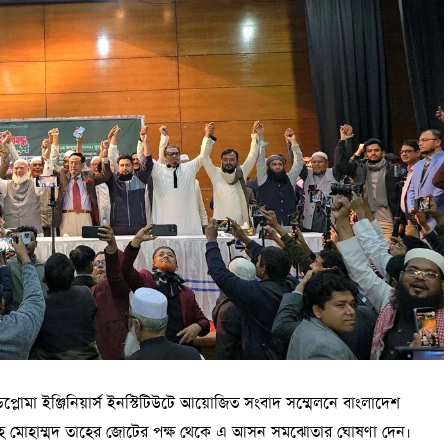
িপ্লোমা ইঞ্জিনিয়ার্স ইনস্টিটিউটে আয়োজিত সংবাদ সম্মেলনে বাংলাদেশ
াহ মোহাম্মদ তাহের জোটের পক্ষ থেকে এ আসন সমঝোতার ঘোষণা দেন।