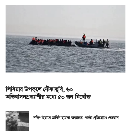
লিবিয়ার উপকূলে নৌকাডুবি, ৬০
অভিবাসনপ্রত্যাশীর মধ্যে ৫০ জন নিখোঁজ
দক্ষিণ ইরানে মার্কিন হামলা অব্যাহত, পাল্টা প্রতিরোধে তেহরান