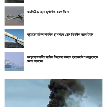
এমকিউ-৯ ড্রোন ভূপাতিত করল ইরান
কুয়েতে মার্কিন সামরিক স্থাপনাতে ড্রোন-মিসাইল ছুড়ল ইরান
হরমুজে ভারতীয় নাবিক নিহতের ঘটনায় ইরানের উপ-রাষ্ট্রদূতকে
তলব ভারতের