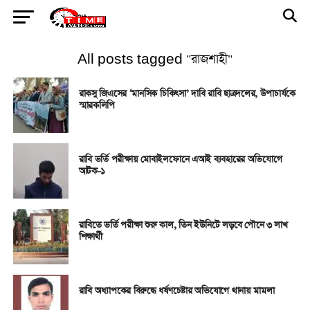
All posts tagged "রাজশাহী"
রাকসু জিএসের ‘মানসিক চিকিৎসা’ দাবি রাবি ছাত্রদলের, উপাচার্যকে
স্মারকলিপি
রাবি ভর্তি পরীক্ষায় মোবাইলফোনে এআই ব্যবহারের অভিযোগে
আটক-১
রাবিতে ভর্তি পরীক্ষা শুরু কাল, তিন ইউনিটে লড়বে পৌনে ৩ লাখ
শিক্ষার্থী
রাবি অধ্যাপকের বিরুদ্ধে ধর্ষণচেষ্টার অভিযোগে থানায় মামলা