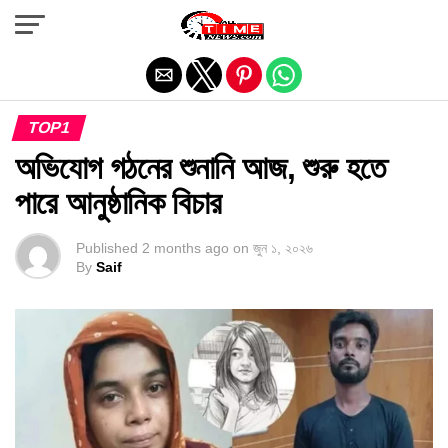
Exit mobile version
TOP1
অভিযোগ গঠনের শুনানি আজ, শুরু হতে
পারে আনুষ্ঠানিক বিচার
Published
2 months ago
on
জুন ১, ২০২৬
By
Saif