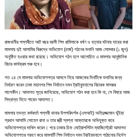
রাজধানীর পল্লবীতে আট বছর বয়সী শিশু রামিসাকে ধর্ষণ ও হত্যার ঘটনায় দায়ের করা
মামলায় দুই আসামির বিরুদ্ধে অভিযোগ (চার্জ) গঠনের শুনানি আজ সোমবার (১ জুন)
অনুষ্ঠিত হওয়ার কথা রয়েছে। অভিযোগ গঠন হলে আলোচিত এ মামলার আনুষ্ঠানিক
বিচার কার্যক্রম শুরু হবে।
গত ২৪ মে মামলার অভিযোগপত্র আমলে নিয়ে আজকের দিনটিকে শুনানির জন্য
নির্ধারণ করেন ঢাকা মহানগর শিশু নির্যাতন দমন ট্রাইব্যুনালের বিচারক মাসরুর
সালেকীন। আদালত সূত্র জানিয়েছে, অভিযোগ গঠন করা হবে কি না, সে বিষয়ে আজ
সিদ্ধান্ত দিতে পারেন আদালত।
মামলার তদন্ত কর্মকর্তা পল্লবী থানার উপপরিদর্শক (এসআই) অহিদুজ্জামান ভূঁইয়া
প্রধান আসামি সোহেল রানা ও তার স্ত্রী স্বপ্না আক্তারকে অভিযুক্ত করে
অভিযোগপত্র দাখিল করেন। পরে ঢাকার চিফ মেট্রোপলিটন ম্যাজিস্ট্রেট আদালত
অভিযোগপত্র গ্রহণ করে মামলাটি শিশু নির্যাতন দমন ট্রাইব্যুনালে পাঠানোর নির্দেশ