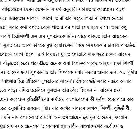
লেন অনন্য। সারা জীবন শুধু লেখা-লেখি নিয়ে ব্যস্ত থাকেননি। অনেকের
দাঁড়িয়েছেন যেমন তেমননি সামর্থ অনুযায়ী সহায়তাও করেছেন। বাংলা
 কাছে চিরকৃতজ্ঞ থাকবে। কারণ, তাঁরা তাঁর সহযোগিতা না পেলে হয়তো
। সবার কথা বলতে গেলে পাতার পর পাতা শেষ হয়ে যাবে। আজ শুধু
সবাই চিত্রশিল্পী এস এম সুলতানকে চিনি। বেঁচে থাকতে তিনি আজকের
ুলতানের আঁকা ছবিতে মুগ্ধ হয়েছিলেন। কিন্তু সেসময়কার ঢাকায় প্রতিষ্ঠিত
 তাঁর পেছনে লেগে ছিলো। এই বিষয়টা খুব ভালোভাবে লক্ষ করেছিলেন আহমদ
দাঁড়াতেই হবে। পরবর্তীতে অনেক বাধা বিপত্তির পরেও আহমদ ছফা শিল্পী
ন। আহমদ ছফা সুলতান ও তার শিল্পকে সবার নজরে আনার জন্য ৫০ পৃষ্ঠার
ম ‘বাংলার চিত্র ঐতিহ্য: সুলতানের সাধনা’। ওই প্রবন্ধটি সবার নজরে আসার
 ছড়িয়ে পড়ে। যদিও ততদিনে সুলতান আর বেঁচে ছিলেন না।আহমদ ছফা
েছেন। করেছেন বুদ্ধিজীবীদের ব্যর্থতায় বাংলাদেশের কী দুর্দশা হতে পারে তার
ের অনুপ্রাণিত একজন স্রষ্টা। যার কর্মের মাধ্যমে লেখক, শিল্পী, বুদ্ধিজীবী,
ত। যদি নাম বলা হয় তার মধ্যে অন্যতম আছেন হুমায়ূন আহমেদ, ফরহাদ
ল্লাহ খানসহ অনেকে। তাকে বলা হয় স্বাধীন বাংলাদেশের সর্বোত্তম ও