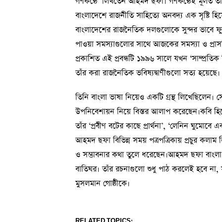
গণকণ্ঠে’ লিখতেন আহমদ ছফা। গণকণ্ঠেই মূলত তাঁর রাজ
বাংলাদেশে রাজনীতি সাহিত্যে অনবদ্য এক সৃষ্টি হ
বাংলাদেশের রাজনৈতিক দলগুলোকে সুন্দর ভাবে ফুট
পাওয়া সমস্যাগুলোর সাথে আজকের সমস্যা ও প্রাসঙ
প্রকাশিত এই প্রবন্ধটি ১৯৯৬ সালে যখন ‘সাম্প্রতিক
তাঁর করা রাজনৈতিক ভবিষ্যদ্বাণীগুলো সত্য হয়েছে।
তিনি বাংলা ভাষা নিয়েও একটি গ্রন্থ লিখেছিলেন। স
উপনিবেশায়ন নিয়ে বিস্তর আলাপ করেছেন।কবি হিসে
তাঁর ‘প্রবীণ বটের কাছে প্রার্থনা’, ‘লেনিন ঘুমোবে
আহমদ ছফা বিভিন্ন সময় পত্রপত্রিকায় প্রচুর কলাম ল
ও সম্ভাবনার কথা তুলে ধরেছেন।আহমদ ছফা বাংলা সা
বাতিঘর। তাঁর রচনাগুলো শুধু পাঠ করলেই হবে না
মুসলমান গোষ্ঠীকে।
RELATED TOPICS: