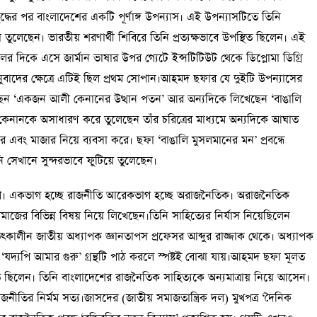
্তিযুদ্ধের পর বাংলাদেশের একটি পূর্ণাঙ্গ উপন্যাস। এই উপন্যাসটিতে তিনি
ে তুলেছেন। ভারতীয় শরণার্থী শিবিরে তিনি প্রত্যক্ষভাবে উপস্থিত ছিলেন। এই
 দিকে এসে জার্মান ভাষার উপর গ্যেটে ইন্সটিটিউট থেকে ডিপ্লোমা ডিগ্রি
নুবাদের ক্ষেত্রে এটিই ছিল প্রথম সোপান।আহমদ ছফার যে দুইটি উপন্যাসের
 ‘একজন আলী কেনানের উত্থান পতন’ আর অন্যদিকে লিখেছেন ‘বাঙালি
কেনানকে অসাধারণ করে তুলেছেন তাঁর চরিত্রের মাধ্যমে অন্যদিকে আঘাত
ে এবং মাজার নিয়ে ব্যবসা করে। ছফা ‘বাঙালি মুসলমানের মন’ প্রবন্ধে
 সেখানে সুন্দরভাবে ফুটিয়ে তুলেছেন।
ভাগ। একভাগ হচ্ছে রাজনীতি আরেকভাগ হচ্ছে অরাজনৈতিক। অরাজনৈতিক
 সামাজের বিভিন্ন বিষয় নিয়ে লিখেছেন।তিনি সাহিত্যের নির্যাস নিয়েছিলেন
 তৎকালীন জাতীয় অধ্যাপক জ্ঞানতাপস প্রফেসর আব্দুর রাজ্জাক থেকে। অধ্যাপক
‘যদ্যপি আমার গুরু’ গ্রন্থটি পাঠ করলে স্পষ্টই বোঝা যায়।আহমদ ছফা মূলত
ত ছিলেন। তিনি বাংলাদেশের রাজনৈতিক সাহিত্যকে অন্যমাত্রায় নিয়ে আসেন।
জনীতির নির্মম সত্য।জাসদের (জাতীয় সমাজতান্ত্রিক দল) মুখপত্র ‘দৈনিক