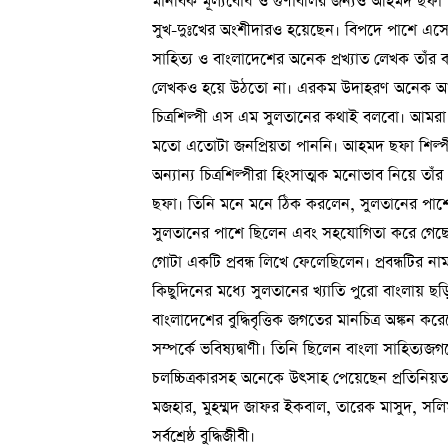
মানবিক মূল্যবোধ ও গুণাবলির জন্যও আহমদ ছফা ছি
সুখ-দুঃখের অংশীদারও হয়েছেন। বিপদে পাশে এসে 
সাহিত্য ও বাংলাদেশের অনেক প্রখ্যাত লেখক তাঁর
লেখকও হয়ে উঠতো না। এরকম উদাহরণ অনেক আছে
চিত্রশিল্পী এস এম সুলতানের কথাই বলবো। আমরা 
মতো এতোটা জনপ্রিয়তা পাননি। আহমদ ছফা শিল্পী স
অন্যান্য চিত্রশিল্পীরা হিংসাত্মক মনোভাব নিয়ে
ছফা। তিনি মনে মনে ঠিক করলেন, সুলতানের পাশে 
সুলতানের পাশে ছিলেন এবং সহযোগিতা করে গেছে
গোটা একটি প্রবন্ধ লিখে ফেলেছিলেন। প্রবন্ধটির না
কিছুদিনের মধ্যে সুলতানের খ্যাতি পুরো বাংলায়
বাংলাদেশের বুদ্ধিবৃত্তিক জগতের মানচিত্র অঙ্কন কর
সম্পর্কে ভবিষ্যদ্বাণী। তিনি ছিলেন বাংলা সাহিত্যজগত
চলচ্চিত্রকারসহ অনেকে উৎসাহ পেয়েছেন প্রতিনিয়
মজহার, মুহম্মদ জাফর ইকবাল, তারেক মাসুদ, সলিমু
সর্বশ্রেষ্ঠ বুদ্ধিজীবী।