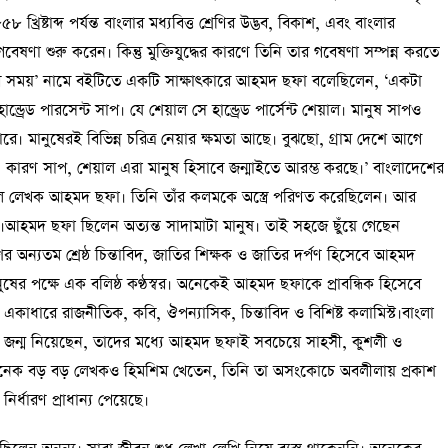
রিষ্টাব্দ পর্যন্ত বাংলার মধ্যবিত্ত শ্রেণির উদ্ভব, বিকাশ, এবং বাংলার
বেষণা শুরু করেন। কিন্তু মুক্তিযুদ্ধের কারণে তিনি তার গবেষণা সম্পন্ন করতে
 সময়’ নামে বইটিতে একটি সাক্ষাৎকারে আহমদ ছফা বলেছিলেন, ‘একটা
ান্ড্রেড পারসেন্ট সাপ। যে শেয়াল সে হান্ড্রেড পার্সেন্ট শেয়াল। মানুষ সাপও
। মানুষেরই বিভিন্ন চরিত্র নেয়ার ক্ষমতা আছে। বুঝছো, গ্রাম দেশে আগে
ারণ সাপ, শেয়াল এরা মানুষ হিসাবে জন্মাইতে আরম্ভ করছে।’ বাংলাদেশের
িশীল লেখক আহমদ ছফা। তিনি তাঁর কলমকে অস্ত্রে পরিণত করেছিলেন। আর
।আহমদ ছফা ছিলেন অত্যন্ত সাদামাটা মানুষ। তাই সহজে ছুঁয়ে গেছেন
র অন্যতম শ্রেষ্ঠ চিন্তাবিদ, জাতির শিক্ষক ও জাতির দর্পণ হিসেবে আহমদ
র পক্ষে এক বলিষ্ঠ কণ্ঠস্বর। অনেকেই আহমদ ছফাকে প্রাবন্ধিক হিসেবে
 একাধারে রাজনীতিক, কবি, ঔপন্যাসিক, চিন্তাবিদ ও বিশিষ্ট কলামিস্ট।বাংলা
ত্যিক জন্ম নিয়েছেন, তাদের মধ্যে আহমদ ছফাই সবচেয়ে সাহসী, কুশলী ও
ীন অনেক বড় বড় লেখকও হিমশিম খেতেন, তিনি তা অসংকোচে অবলীলায় প্রকাশ
র্ধারণ প্রাধান্য পেয়েছে।