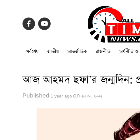
সর্বশেষ
জাতীয়
আন্তর্জাতিক
রাজনীতি
অর্থনীতি ও 
আজ আহমদ ছফা’র জন্মদিন: প্রত
Published
on
1 year ago
জুন ৩০, ২০২৫