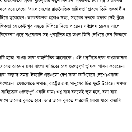
নৈতিক প্রবন্ধ ‘বুদ্ধিবৃত্তির নতুন বিন্যাস’ প্রকাশিত হয়। গ্রন্থটি এখনও
িসেবে রয়ে গেছে। ‘বাংলাদেশের রাজনৈতিক জটিলতা’ প্রবন্ধে তিনি তৎকালীন
িয়ে তুলেছেন। আশ্চর্যজনক হলেও সত্য, সত্তুরের দশকে ছফার সেই খুঁজে
্গিকতা যে কেউ খুব সহজে মিলিয়ে নিতে পারেন। সর্বপ্রথম ১৯৭২ সালে
 বিবেচনা’ গ্রন্থে সংযোজন সহ পুনর্মুদ্রিত হয় তখন তিনি দেখিয়ে দেন কিভাবে
েটি হচ্ছে ‘বাংলা ভাষা রাজনীতির আলোকে’। এই গ্রন্থটিতে ছফা বাংলাভাষার
বেও আহমদ ছফা বাংলা সাহিত্যে বেশ গুরুত্বপূর্ণ ভূমিকা পালন করেছেন।
 এবার’ ‘জল্লাদ সময়’ ইত্যাদি গ্রন্থগুলো বেশ সাড়া জাগিয়েছে দেশে।এছাড়া
িখেছেন। যেগুলোতে সমাজ, রাষ্ট্রের এবং মানুষের চিত্র ফুটে উঠেছে। সমস্যা
হিত্যের গুরুত্বপূর্ণ একটি নাম। শুধু নাম বললেই ভুল হবে, বলা যায়
, সাথে তাকেও বুঝতে হবে। আর তাকে বুঝতে পারলেই বোঝা যাবে বাঙালি