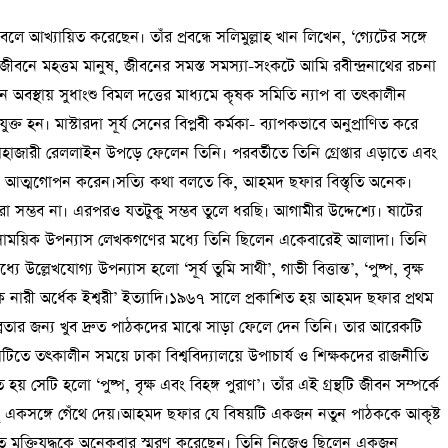
লে আখ্যায়িত করেছেন। তাঁর প্রবন্ধে সলিমুল্লাহ খান লিখেন, ‘গ্যেটের সঙ্গে
ার জীবনে মহত্তম মানুষ, জীবনের সমস্ত সমস্যা-সংকটে আমি রবীন্দ্রনাথের রচনা
 অবস্থায় সুধাংশু বিমল দত্তের মাধ্যমে কৃষক সমিতি ন্যাপ বা তৎকালীন
ক্ত হন। মাস্টারদা সূর্য সেনের বিপ্লবী কর্মকা- ব্যাপকভাবে অনুপ্রাণিত করে
হাজারী রেললাইন উপড়ে ফেলেন তিনি। পরবর্তীতে তিনি গ্রেপ্তার এড়াতে এবং
িছুদিন আত্মগোপন করেন।সত্যি কথা বলতে কি, আহমদ ছফার বিস্তৃতি অনেক।
রা সম্ভব না। এরপরও যতটুকু সম্ভব তুলে ধরছি। আগামীর উদ্দেশ্যে। ষাটের
াময়িক উপন্যাস লেখকগণের মধ্যে তিনি ছিলেন একেবারেই আলাদা। তিনি
্লেখযোগ্য উপন্যাস হলো ‘সূর্য তুমি সাথী’, গাভী বিত্তান্ত’, ‘পুষ্প, বৃক্ষ
ধেক নারী অর্ধেক ইশ্বরী’ ইত্যাদি।১৯৬৭ সালে প্রকাশিত হয় আহমদ ছফার প্রথম
র তীব্রতার জন্য খুব দ্রুত পাঠকদের মাঝে সাড়া ফেলে দেন তিনি। তার আরেকটি
াসটিতে তৎকালীন সময়ে ঢাকা বিশ্ববিদ্যালয়ে উপাচার্য ও শিক্ষকদের রাজনীতি
 সেটি হলো ‘পুষ্প, বৃক্ষ এবং বিহঙ্গ পুরাণ’। তাঁর এই গ্রন্থটি জীবন সম্পর্কে
কিছু একসঙ্গে গেঁথে দেয়।আহমদ ছফার যে বিষয়টি একজন নতুন পাঠককে আকৃষ্ট
তে মুক্তিযুদ্ধকে অনেকবার স্মরণ করেছেন। তিনি নিজেও ছিলেন একজন