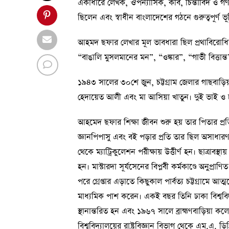
একাধারে লেখক, ঔপন্যাসিক, কবি, চিন্তাবিদ ও গণবু
ছিলেন এবং স্বাধীন বাংলাদেশের গঠনে গুরুত্বপূর্ণ
আহমদ ছফার লেখার মূল ভাবধারা ছিল প্রথাবিরোধিতা, স্প
“বাঙালি মুসলমানের মন”, “ওঙ্কার”, “গাভী বিত্তান্ত”
১৯৪৩ সালের ৩০শে জুন, চট্টগ্রাম জেলার গাছবাড়
হেদায়েত আলী এবং মা আসিয়া খাতুন। দুই ভাই ও চ
আহমেদ ছফার শিক্ষা জীবন শুরু হয় তার পিতার প্রতি
জ্ঞানপিপাসু এবং বই পড়ার প্রতি তার ছিল অসাধারণ আ
থেকে ম্যাট্রিকুলেশন পরীক্ষায় উত্তীর্ণ হন। ছাত্রাব
হন। মাস্টারদা সূর্যসেনের বিপ্লবী কর্মকাণ্ডে অনুপ
পরে গ্রেপ্তার এড়াতে কিছুকাল পার্বত্য চট্টগ্রামে
মাধ্যমিক পাশ করেন। একই বছর তিনি ঢাকা বিশ্ববিদ্যা
স্থানান্তরিত হন এবং ১৯৬৭ সালে ব্রাহ্মণবাড়িয়া কল
বিশ্ববিদ্যালয়ের রাষ্ট্রবিজ্ঞান বিভাগ থেকে এম.এ