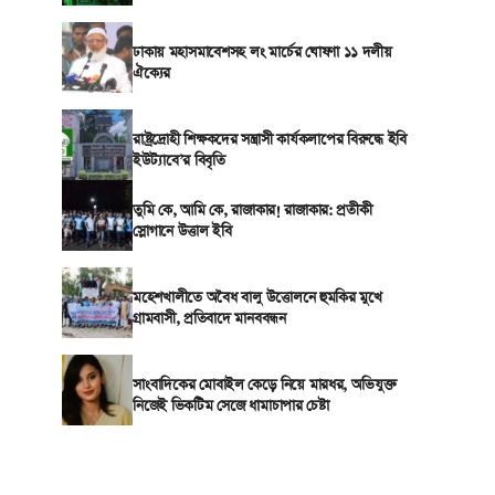
ঢাকায় মহাসমাবেশসহ লং মার্চের ঘোষণা ১১ দলীয়
ঐক্যের
রাষ্ট্রদ্রোহী শিক্ষকদের সন্ত্রাসী কার্যকলাপের বিরুদ্ধে ইবি
ইউট্যাবে’র বিবৃতি
তুমি কে, আমি কে, রাজাকার! রাজাকার: প্রতীকী
স্লোগানে উত্তাল ইবি
মহেশখালীতে অবৈধ বালু উত্তোলনে হুমকির মুখে
গ্রামবাসী, প্রতিবাদে মানববন্ধন
সাংবাদিকের মোবাইল কেড়ে নিয়ে মারধর, অভিযুক্ত
নিজেই ভিকটিম সেজে ধামাচাপার চেষ্টা