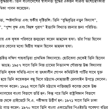
দ্ধিজীবী। তিনি বাংলাদেশের স্বাধীনতা যুদ্ধের একজন সক্রিয় অংশগ্রহণকারী
 ভূমিকা পালন করেছেন।
ষ্টবাদিতা এবং স্বকীয় দৃষ্টিভঙ্গি। তিনি “বুদ্ধিবৃত্তির নতুন বিন্যাস”,
, “পুষ্প বৃক্ষ এবং বিহঙ্গ পুরাণ” ইত্যাদি বিখ্যাত রচনার জন্য পরিচিত।
িয়ায় এক কৃষক পরিবারে জন্মগ্রহণ করেন আহমেদ ছফা। তাঁর পিতা ছিলেন
ার বোনের মধ্যে দ্বিতীয় সন্তান ছিলেন আহমদ ছফা।
ষ্ঠিত দক্ষিণ গাছবাড়িয়া প্রাথমিক বিদ্যালয়ে। ছোটবেলা থেকেই তিনি ছিলেন
গ্রহ। ১৯৫৭ সালে তিনি নিজ গ্রামের নিত্যানন্দ গৌরচন্দ্র উচ্চ বিদ্যালয়
স্থায় তিনি কৃষক সমিতি-ন্যাপ বা তৎকালীন গোপন কমিউনিস্ট পার্টির সাথে যুক্ত
্রাণিত হয়ে তিনি কয়েকজন বন্ধু মিলে চট্টগ্রাম-দোহাজারী রেললাইন উপড়ে ফেলেন।
 আত্মগোপন করেন। ১৯৬২ সালে তিনি চট্টগ্রাম নাজিরহাট কলেজ থেকে উচ্চ
লয়ের বাংলা বিভাগে ভর্তি হন। কিন্তু পরে তিনি রাষ্ট্রবিজ্ঞান বিভাগে
েজ থেকে প্রাইভেটে বি.এ. পরীক্ষায় উত্তীর্ণ হন। ১৯৭১ সালে তিনি ঢাকা
. ডিগ্রি লাভ করেন। ১৯৭০ সালে তিনি বাংলা একাডেমির পিএইচডি গবেষণা বৃত্তির