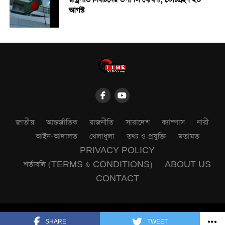
আগস্ট
জাতীয়
আন্তর্জাতিক
রাজনীতি
সারাদেশ
ক্যাম্পাস
নারী
আইন-আদালত
খেলাধুলা
তথ্য ও প্রযুক্তি
মতামত
PRIVACY POLICY
শর্তাবলি (TERMS & CONDITIONS)
ABOUT US
CONTACT
Copyright © 2025. powered by All Time News.
SHARE
TWEET