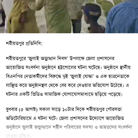
জানা গেছে। অন্যদিকে ছাত্রদলের কর্মী ফয়সাল, রবিন ও তুহিন আহমেদ
আহত হয়েছেন। আহতদের অধিকাংশ স্থানীয়ভাবে চিকিৎসা নিয়েছেন।
সরকারি তোলারাম কলেজের অধ্যক্ষ অধ্যাপক মো. শহীদুল ইসলাম
বলেন, জুলাই গণঅভ্যুত্থান দিবস উপলক্ষে কলেজে অনুষ্ঠান চলছিল।
শরীয়তপুর প্রতিনিধি:
অনুষ্ঠান শেষে গেটের বাইরে একজন আহত হওয়ার খবর পান। পরে
শরীয়তপুরে ‘জুলাই অভ্যুত্থান দিবস’ উপলক্ষে জেলা প্রশাসনের
জানতে পারেন, ছাত্রদল ও ছাত্রশিবিরের মধ্যে সংঘর্ষ হয়েছে। বিষয়টি
আয়োজিত সংবর্ধনা অনুষ্ঠানে হট্টগোলের ঘটনা ঘটেছে। অনুষ্ঠানে স্থানীয়
প্রশাসনকে জানালে পুলিশ এসে পরিস্থিতি নিয়ন্ত্রণে আনে।
বিএনপির নেতাকর্মীদের বিরুদ্ধে দুই ‘জুলাই যোদ্ধা’ ও এক ছাত্রনেতাকে
ইসলামী ছাত্রশিবির নারায়ণগঞ্জ মহানগর শাখার সভাপতি অমিত হাসান
লাঞ্ছিত করে অনুষ্ঠানস্থল থেকে বের করে দেওয়ার অভিযোগ উঠেছে। এ
অভিযোগ করেন, কলেজের ভেতরে তাদের নেতাকর্মীদের ওপর হামলা
ঘটনার একটি ভিডিও সামাজিক যোগাযোগমাধ্যমে ছড়িয়ে পড়েছে।
চালিয়েছে ছাত্রদল। এতে তিনি নিজেও মাথায় আঘাত পেয়েছেন।
বুধবার (৫ আগস্ট) সকাল সাড়ে ১০টার দিকে শরীয়তপুর পৌরসভা
অন্যদিকে তোলারাম কলেজ ছাত্রদলের সভাপতি মনির হোসেন জিয়া
অডিটোরিয়ামে এ ঘটনা ঘটে। জেলা প্রশাসনের উদ্যোগে আয়োজিত
দাবি করেন, ছাত্রশিবিরের হামলায় ছাত্রদলের তুহিন আহমেদ, রবিন ও
অনুষ্ঠানে জুলাই অভ্যুত্থানে শহীদ পরিবারের সদস্য ও আহতদের সংবর্ধনা
ফয়সালসহ কয়েকজন আহত হয়ে নারায়ণগঞ্জ জেনারেল হাসপাতালে
দেওয়া হচ্ছিল।