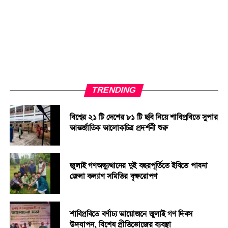
এগিয়ে আসেননি।
তবে মারধরের অভিযোগ অস্বীকার করেছেন সদর উপজেলা বিএনপির
সাধারণ সম্পাদক মাহবুব মোর্শেদ টিপু মাদবর। তার দাবি, ইমরান আল
নাজিরসহ কয়েকজন ব্যক্তি বিএনপির ভারপ্রাপ্ত চেয়ারম্যান তারেক
রহমান ও তার পরিবার সম্পর্কে কটূক্তি করায় সেখানে উত্তেজনার সৃষ্টি
হয়। তিনি বলেন, ৫ আগস্টের আন্দোলনে বিএনপির গুরুত্বপূর্ণ ভূমিকা
TRENDING
ছিল। সে বিষয়ে আপত্তিকর মন্তব্য করায় তাদের অনুষ্ঠান থেকে সরিয়ে
বিশ্বের ২১ টি দেশের ৮১ টি ছবি নিয়ে শাবিপ্রবিতে সুপার
দেওয়া হয়েছে।
আন্তর্জাতিক আলোকচিত্র প্রদর্শনী শুরু
এ বিষয়ে অতিরিক্ত পুলিশ সুপার মো. তানভির হোসেন তাৎক্ষণিকভাবে
কোনো মন্তব্য করতে রাজি হননি। তবে জেলা প্রশাসক তাহসিনা বেগম
জুলাই গণঅভ্যুত্থানের দুই বছরপূর্তিতে ইবিতে পাবনা
বলেন, মূল অনুষ্ঠান শান্তিপূর্ণভাবে শেষ হয়েছে। তার ভাষ্য, অনুষ্ঠান
জেলা কল্যাণ সমিতির বৃক্ষরোপণ
চলাকালে ভেতরে কোনো অপ্রীতিকর ঘটনা ঘটেনি। বাইরে বা আসার
পথে কোনো সমস্যা হয়ে থাকলে তা খতিয়ে দেখা হবে।
শাবিপ্রবিতে বর্ণাঢ্য আয়োজনে জুলাই গণ দিবস
উদযাপন, বিশেষ প্রীতিভোজের ব্যবস্থা