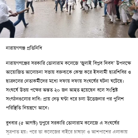
জিজ্ঞাসাবাদের একপর্যায়ে ভুক্তভোগী পুরো ঘটনা জানায়।
এরপর মঙ্গলবার রাতে ভুক্তভোগীর বড় ভাই বাদী হয়ে বোরহানউদ্দিন
থানায় মামলা দায়ের করেন। অভিযুক্তদের দৃষ্টান্তমূলক শাস্তির দাবি
জানিয়েছেন পরিবারের সদস্যরা।
নারায়ণগঞ্জ প্রতিনিধি
ভোলা ২৫০ শয্যাবিশিষ্ট জেনারেল হাসপাতালের চিকিৎসক ডা. ইরফান
মাহমুদ জানান, বুধবার দুপুরে ভুক্তভোগীর প্রয়োজনীয় মেডিকেল পরীক্ষা
নারায়ণগঞ্জের সরকারি তোলারাম কলেজে ‘জুলাই বিপ্লব দিবস’ উপলক্ষে
সম্পন্ন হয়েছে।
আয়োজিত আলোচনা সভায় বক্তব্যকে কেন্দ্র করে ইসলামী ছাত্রশিবির ও
ছাত্রদলের নেতাকর্মীদের মধ্যে দফায় দফায় সংঘর্ষের ঘটনা ঘটেছে।
বোরহানউদ্দিন থানার ভারপ্রাপ্ত কর্মকর্তা (ওসি) মো. মনিরুজ্জামান
সংঘর্ষে উভয় পক্ষের অন্তত ২০ জন আহত হয়েছেন বলে সংশ্লিষ্ট
বলেন, মামলা দায়েরের পরপরই অভিযান চালিয়ে ঘটনায় জড়িত ১৬
সংগঠনগুলোর দাবি। প্রায় দেড় ঘণ্টা ধরে চলা উত্তেজনার পর পুলিশ
থেকে ১৭ বছর বয়সী তিন কিশোরকে গ্রেপ্তার করে আদালতে সোপর্দ
পরিস্থিতি নিয়ন্ত্রণে আনে।
করা হয়েছে। বাকি অভিযুক্তদের গ্রেপ্তার এবং মামলার তদন্ত কার্যক্রম
চলমান রয়েছে।
বুধবার (৫ আগস্ট) দুপুরে সরকারি তোলারাম কলেজে এ সংঘর্ষের
সূত্রপাত হয়। পরে তা কলেজের বাইরে চাষাঢ়া ও আশপাশের এলাকায়