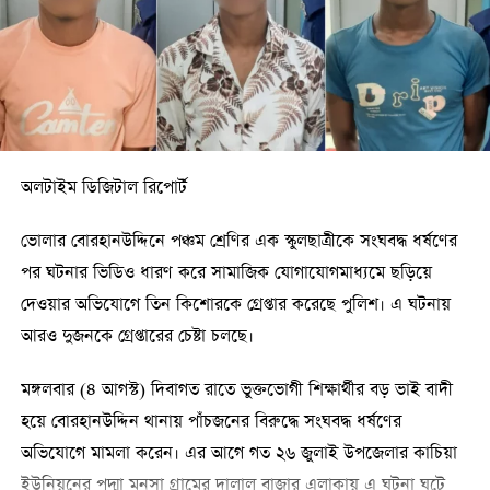
মাধ্যমে সেই টাকা দিয়ে দেশের উন্নয়ন করা হবে।’
জামায়াতে ইসলামীর নায়েবে আমির বলেন, ‘আমাদের বিরুদ্ধে অভিযোগ
করা হয়, আমরা অমুসলিমদের মুসলমান বানাবো। আপনারা দেখেছেন
আওয়ামী লীগের আমলে মন্দিরে হামলা করে জামায়াত ও শিবিরকে
দায়ী করা হয়েছে। অথচ গত দুই বছরে জামায়াত-শিবিরের কর্মীরা মন্দির
অলটাইম ডিজিটাল রিপোর্ট
পাহারা দিয়েছেন। সারা দেশে এখন দাড়িপাল্লার জোয়ার উঠেছে। এই
জোয়ারে ভীত হয়ে আমাদের ওপর হামলার চেষ্টা করছে একটি দল।
ভোলার বোরহানউদ্দিনে পঞ্চম শ্রেণির এক স্কুলছাত্রীকে সংঘবদ্ধ ধর্ষণের
আমরা পরিষ্কার ভাষায় বলতে চাই, আমরা কারও ওপর হামলা করবো
পর ঘটনার ভিডিও ধারণ করে সামাজিক যোগাযোগমাধ্যমে ছড়িয়ে
না। তবে কেউ হামলা করতে আসলে দুই হাত নিয়ে যেতে পারবে না।
দেওয়ার অভিযোগে তিন কিশোরকে গ্রেপ্তার করেছে পুলিশ। এ ঘটনায়
এবার আপনারা ভোটকেন্দ্র পাহারা দেবেন। যারা আক্রমণ করতে আসবে,
আরও দুজনকে গ্রেপ্তারের চেষ্টা চলছে।
ব্যালট বাক্স ছিনতাই করতে আসবে; তাদের যেমন দুই হাত আছে,
মঙ্গলবার (৪ আগস্ট) দিবাগত রাতে ভুক্তভোগী শিক্ষার্থীর বড় ভাই বাদী
আমাদেরও দুই হাত আছে। আমরা দুই হাত দিয়ে তাদের মোকাবিলা
হয়ে বোরহানউদ্দিন থানায় পাঁচজনের বিরুদ্ধে সংঘবদ্ধ ধর্ষণের
করবো। জনগণের ভোট তার পছন্দের প্রার্থীকে দেওয়ার সুযোগ করে
অভিযোগে মামলা করেন। এর আগে গত ২৬ জুলাই উপজেলার কাচিয়া
দিতে চাই আমরা। এই সুযোগ কেউ কেড়ে নিতে পারবে না।’
ইউনিয়নের পদ্মা মনসা গ্রামের দালাল বাজার এলাকায় এ ঘটনা ঘটে