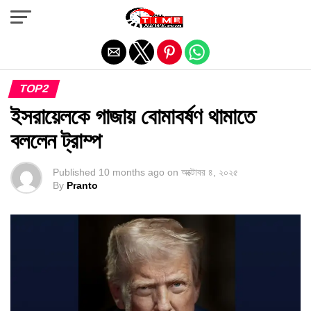
Exit mobile version
TOP2
ইসরায়েলকে গাজায় বোমাবর্ষণ থামাতে
বললেন ট্রাম্প
Published
10 months ago
on
অক্টোবর ৪, ২০২৫
By
Pranto