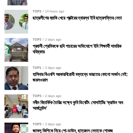
TOP3
14 hours ago
ছাত্রলীগের হুমকি খেয়ে প্রক্টরের দ্বারস্থ ইবি ছাত্রশক্তির নেতা
TOP3
2 days ago
প্রবাসী প্রেমিককে ছবি পাচারের অভিযোগে ইবি শিক্ষার্থী সাময়িক
বহিষ্কার
TOP1
2 days ago
হাসিনার বিএনপি সরকারবিরোধী বক্তব্যে ভারতের কোনো সমর্থন নেই:
জয়সওয়াল
TOP3
2 days ago
নবীন বিতার্কিক তৈরির লক্ষ্যে কুবি ডিবেটিং সোসাইটির ‘ক্রাউন অব
আর্গুমেন্টস’
TOP3
2 days ago
জাকসু ভিপিকে নিয়ে শো-ডাউন, ছাত্রদল নেতাকে শোকজ