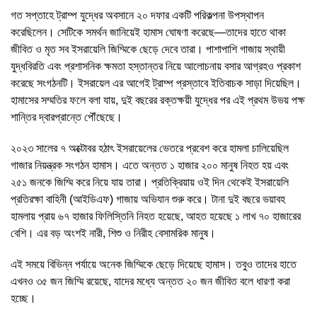
গত সপ্তাহে ট্রাম্প যুদ্ধের অবসানে ২০ দফার একটি পরিকল্পনা উপস্থাপন
করেছিলেন। সেটিকে সমর্থন জানিয়েই হামাস ঘোষণা করেছে—তাদের হাতে থাকা
জীবিত ও মৃত সব ইসরায়েলি জিম্মিকে ছেড়ে দেবে তারা। পাশাপাশি গাজায় স্থায়ী
যুদ্ধবিরতি এবং প্রশাসনিক ক্ষমতা হস্তান্তর নিয়ে আলোচনায় বসার আগ্রহও প্রকাশ
করেছে সংগঠনটি। ইসরায়েল এর আগেই ট্রাম্প প্রস্তাবে ইতিবাচক সাড়া দিয়েছিল।
হামাসের সম্মতির ফলে বলা যায়, দুই বছরের রক্তক্ষয়ী যুদ্ধের পর এই প্রথম উভয় পক্ষ
শান্তির দ্বারপ্রান্তে পৌঁছেছে।
২০২৩ সালের ৭ অক্টোবর হঠাৎ ইসরায়েলের ভেতরে প্রবেশ করে হামলা চালিয়েছিল
গাজার নিয়ন্ত্রক সংগঠন হামাস। এতে অন্তত ১ হাজার ২০০ মানুষ নিহত হয় এবং
২৫১ জনকে জিম্মি করে নিয়ে যায় তারা। প্রতিক্রিয়ায় ওই দিন থেকেই ইসরায়েলি
প্রতিরক্ষা বাহিনী (আইডিএফ) গাজায় অভিযান শুরু করে। টানা দুই বছরে ভয়াবহ
হামলায় প্রায় ৬৭ হাজার ফিলিস্তিনি নিহত হয়েছে, আহত হয়েছে ১ লাখ ৭০ হাজারের
বেশি। এর বড় অংশই নারী, শিশু ও নিরীহ বেসামরিক মানুষ।
এই সময়ে বিভিন্ন পর্যায়ে অনেক জিম্মিকে ছেড়ে দিয়েছে হামাস। তবুও তাদের হাতে
এখনও ৩৫ জন জিম্মি রয়েছে, যাদের মধ্যে অন্তত ২০ জন জীবিত বলে ধারণা করা
হচ্ছে।