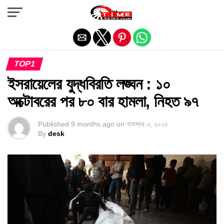
Exit mobile version
TOP1
ইসরায়েলের যুদ্ধবিরতি লঙ্ঘন : ১০
অক্টোবরের পর ৮০ বার হামলা, নিহত ৯৭
Published
9 months ago
on
নভেম্বর ৩, ২০২৫
By
desk