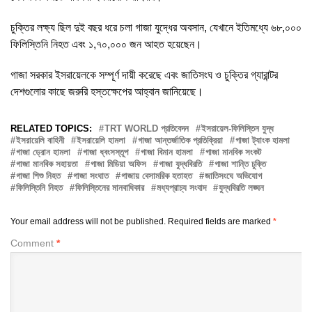
চুক্তির লক্ষ্য ছিল দুই বছর ধরে চলা গাজা যুদ্ধের অবসান, যেখানে ইতিমধ্যে ৬৮,০০০
ফিলিস্তিনি নিহত এবং ১,৭০,০০০ জন আহত হয়েছেন।
গাজা সরকার ইসরায়েলকে সম্পূর্ণ দায়ী করেছে এবং জাতিসংঘ ও চুক্তির গ্যারান্টর
দেশগুলোর কাছে জরুরি হস্তক্ষেপের আহ্বান জানিয়েছে।
RELATED TOPICS:
TRT WORLD প্রতিবেদন
ইসরায়েল-ফিলিস্তিন যুদ্ধ
ইসরায়েলি বাহিনী
ইসরায়েলি হামলা
গাজা আন্তর্জাতিক প্রতিক্রিয়া
গাজা ট্যাংক হামলা
গাজা ড্রোন হামলা
গাজা ধ্বংসস্তূপ
গাজা বিমান হামলা
গাজা মানবিক সংকট
গাজা মানবিক সহায়তা
গাজা মিডিয়া অফিস
গাজা যুদ্ধবিরতি
গাজা শান্তি চুক্তি
গাজা শিশু নিহত
গাজা সংঘাত
গাজায় বেসামরিক হতাহত
জাতিসংঘে অভিযোগ
ফিলিস্তিনি নিহত
ফিলিস্তিনের মানবাধিকার
মধ্যপ্রাচ্য সংবাদ
যুদ্ধবিরতি লঙ্ঘন
Your email address will not be published.
Required fields are marked
*
Comment
*