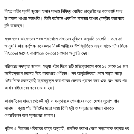
নিহত নারীর স্বামী জুয়েল হাসান সাদ্দাম নিষিদ্ধ ঘোষিত ছাত্রলীগের বাগেরহাট সদর
উপজেলা শাখার সভাপতি। তিনি বর্তমানে একাধিক মামলায় যশোর কেন্দ্রীয় কারাগারে
বন্দি রয়েছেন।
স্বজনদের আবেদনের পরও প্যারোলে সাদ্দামের মুক্তির অনুমতি মেলেনি। তবে ২৪
জানুয়ারি কারা কর্তৃপক্ষ কয়েকজন নিকট আত্মীয়ের উপস্থিতিতে সন্ধ্যা সাড়ে ৭টার দিকে
নিহতদের মরদেহ কারাগারের ভেতরে নেওয়ার অনুমতি দেয়।
পরিবারের সদস্যরা জানান, সন্ধ্যা ৭টার দিকে দুটি মাইক্রোবাসে করে ১২ থেকে ১৫ জন
আত্মীয়স্বজন মরদেহ নিয়ে কারাগারে পৌঁছান। সব আনুষ্ঠানিকতা শেষে সন্ধ্যা সাড়ে
৭টার দিকে মরদেহবাহী অ্যাম্বুলেন্স কারাগারের ভেতরে প্রবেশ করে এবং অল্প সময় পর
আবার বাইরে বের করে দেওয়া হয়।
কারাফটকের সামনে থেকেই স্ত্রী ও সন্তানকে শেষবারের মতো দেখার সুযোগ পান
সাদ্দাম। প্রায় পাঁচ মিনিটের মতো সময় তিনি স্ত্রী ও সন্তানের সামনে থাকতে
পেরেছিলেন বলে স্বজনেরা জানান।
পুলিশ ও নিহতের পরিবারের ভাষ্য অনুযায়ী, মানসিক হতাশা থেকে সন্তানকে হত্যার পর