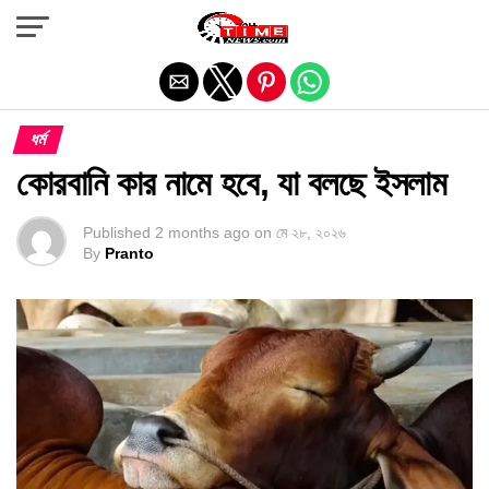
Exit mobile version
ধর্ম
কোরবানি কার নামে হবে, যা বলছে ইসলাম
Published
2 months ago
on
মে ২৮, ২০২৬
By
Pranto