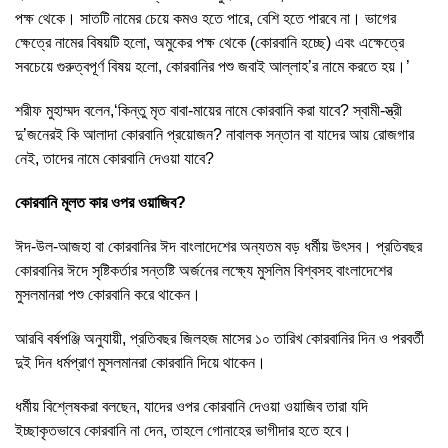
পক্ষ থেকে। সাতটি নামের চেয়ে কমও হতে পারে, বেশি হতে পারবে না। ভাগের
ক্ষেত্রে নামের বিষয়টি হলো, অমুকের পক্ষ থেকে (কোরবানি হচ্ছে) এবং এক্ষেত্রে
সবচেয়ে গুরুত্বপূর্ণ বিষয় হলো, কোরবানির পশু জবাই আল্লাহ’র নামে করতে হয়।’
শরীফ মুহাম্মদ বলেন,‘কিন্তু মৃত বাবা-মায়ের নামে কোরবানি করা যাবে? স্বামী-স্ত্রী
দু’জনেরই কি আলাদা কোরবানি প্রয়োজন? নাবালক সন্তান বা যাদের আয় রোজগার
নেই, তাদের নামে কোরবানি দেওয়া যাবে?
কোরবানি মূলত কার ওপর ওয়াজিব?
ঈদ-উল-আজহা বা কোরবানির ঈদ বাংলাদেশের অন্যতম বড় ধর্মীয় উৎসব। প্রতিবছর
কোরবানির ঈদে সৃষ্টিকর্তার সন্তষ্টি অর্জনের লক্ষ্যে মুসলিম বিশ্বসহ বাংলাদেশের
মুসলমানরা পশু কোরবানি করে থাকেন।
আরবি বর্ষপঞ্জি অনুযায়ী, প্রতিবছর জিলহজ মাসের ১০ তারিখ কোরবানির দিন ও পরবর্তী
দুই দিন ধর্মপ্রাণ মুসলমানরা কোরবানি দিয়ে থাকেন।
ধর্মীয় বিশ্লেষকরা বলছেন, যাদের ওপর কোরবানি দেওয়া ওয়াজিব তারা যদি
ইচ্ছাকৃতভাবে কোরবানি না দেন, তাহলে গোনাহের ভাগীদার হতে হবে।