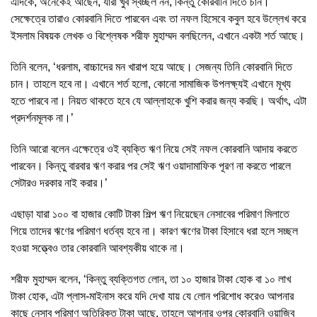
এদিকে, অনেকেই আছেন, যারা খুব স্বচ্ছল নন, কিন্তু কোরবানি দিতে চান।
সেক্ষেত্রে তারাও কোরবানি দিতে পারবেন এবং তা নফল হিসেবে কবুল হবে উল্লেখ করে
ইসলাম বিষয়ক লেখক ও বিশ্লেষক শরীফ মুহাম্মদ বলছিলেন, এখানে একটা শর্ত আছে।
তিনি বলেন, ‘ধরলাম, বাচ্চাদের মন খারাপ হয়ে আছে। সেজন্য তিনি কোরবানি দিতে
চান। তাহলে হবে না। এখানে শর্ত হলো, কোনো সামাজিক উপলক্ষ্যই এখানে মূখ্য
হতে পারবে না। নিয়ত থাকতে হবে যে আল্লাহকে খুশি করার জন্য করছি। অর্থাৎ, এটা
প্রদর্শনমূলক না।’
তিনি আরো বলেন এক্ষেত্রে ওই ব্যক্তি ঋণ নিয়ে সেই নফল কোরবানি আদায় করতে
পারবেন। কিন্তু বারবার ঋণ করার পর সেই ঋণ ওয়াদামাফিক পূরণ না করতে পারলে
সেটারও দরকার নাই করার।’
এছাড়া যারা ১০০ বা হাজার কোটি টাকা শিল্প ঋণ নিয়েছেন নেসাবের পরিমাণ মিলাতে
গিয়ে তাদের ঋণের পরিমাণ ধর্তব্য হবে না। কারণ ঋণের টাকা হিসাবে ধরা হলে সচ্ছল
হওয়া সত্ত্বেও তার কোরবানি আবশ্যকীয় থাকে না।
শরীফ মুহাম্মদ বলেন, ‘কিন্তু ব্যক্তিগত লোন, তা ১০ হাজার টাকা হোক বা ১০ লাখ
টাকা হোক, এটা প্লাস-মাইনাস করে যদি দেখা যায় যে লোন পরিশোধ করেও আপনার
কাছে নেসাব পরিমাণ অতিরিক্ত টাকা আছে, তাহলে আপনার ওপর কোরবানি ওয়াজিব