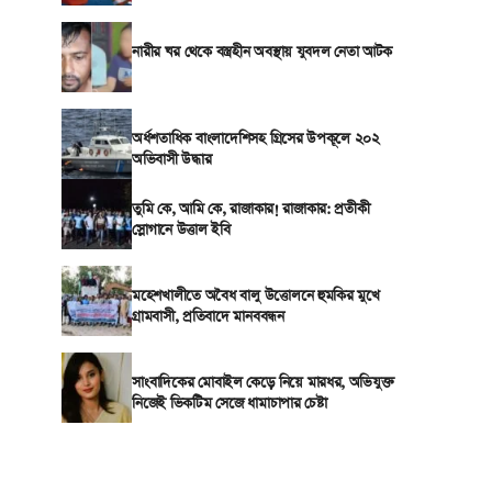
নারীর ঘর থেকে বস্ত্রহীন অবস্থায় যুবদল নেতা আটক
অর্ধশতাধিক বাংলাদেশিসহ গ্রিসের উপকূলে ২০২
অভিবাসী উদ্ধার
তুমি কে, আমি কে, রাজাকার! রাজাকার: প্রতীকী
স্লোগানে উত্তাল ইবি
মহেশখালীতে অবৈধ বালু উত্তোলনে হুমকির মুখে
গ্রামবাসী, প্রতিবাদে মানববন্ধন
সাংবাদিকের মোবাইল কেড়ে নিয়ে মারধর, অভিযুক্ত
নিজেই ভিকটিম সেজে ধামাচাপার চেষ্টা