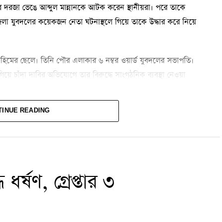
ের দরজা ভেঙে আব্দুল মান্নানকে আটক করেন স্থানীয়রা। পরে তাকে
জেলা যুবদলের কয়েকজন নেতা ঘটনাস্থলে গিয়ে তাকে উদ্ধার করে নিয়ে
ুর রহিমের ছেলে। তিনি পৌর এলাকার ৬ নম্বর ওয়ার্ড যুবদলের সভাপতি।
য়ে চাঁদা দাবির অভিযোগে তার বিরুদ্ধে সাংগঠনিক ব্যবস্থা নেওয়া
TINUE READING
ী কর্মসূত্রে পূর্বপরিচিত ছিলেন। তবে ওই নারী অভিযোগ করেছেন, তাকে
ড়িতে গিয়ে আপত্তিকর প্রস্তাব দিতেন। বৃহস্পতিবার বাজারে পৌঁছে দেওয়ার
তাদের আটক করেন বলে দাবি করেন তিনি।
ান বাবু বলেন, ঘটনাটি তাদের নজরে এসেছে। অভিযোগ তদন্ত করে
ধর্ষণ, গ্রেপ্তার ৩
, ঘটনাটি সামাজিক যোগাযোগমাধ্যমে ছড়িয়ে পড়ার বিষয়টি পুলিশ
ো লিখিত অভিযোগ করা হয়নি। পুলিশ ঘটনাস্থলে যাওয়ার আগেই দুই