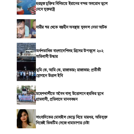
হরমুজ চুক্তির বিনিময়ে ইরানের বন্দর অবরোধ তুলে
নেবে যুক্তরাষ্ট্র
নারীর ঘর থেকে বস্ত্রহীন অবস্থায় যুবদল নেতা আটক
অর্ধশতাধিক বাংলাদেশিসহ গ্রিসের উপকূলে ২০২
অভিবাসী উদ্ধার
তুমি কে, আমি কে, রাজাকার! রাজাকার: প্রতীকী
স্লোগানে উত্তাল ইবি
মহেশখালীতে অবৈধ বালু উত্তোলনে হুমকির মুখে
গ্রামবাসী, প্রতিবাদে মানববন্ধন
সাংবাদিকের মোবাইল কেড়ে নিয়ে মারধর, অভিযুক্ত
নিজেই ভিকটিম সেজে ধামাচাপার চেষ্টা