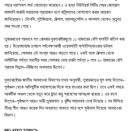
শহরে ন্যাশনাল গার্ড মোতায়েন করেছেন। এ ছাড়া নিউইয়র্ক সিটির মেয়র জোহরান
মামদানি জরুরি সহায়তার প্রয়োজন হলে বাসিন্দাদের যোগাযোগ করার আহ্বান
জানিয়েছেন। টেনেসি, লুইজিয়ানা, টেক্সাস, ম্যাসাচুসেটস ও কানসাস থেকেও মৃত্যুর
খবর পাওয়া গেছে।
তুষারঝড়ের প্রভাবে গত রোববার যুক্তরাষ্ট্রজুড়ে ১১ হাজারের বেশি ফ্লাইট বাতিল করা
হয়। উড়োজাহাজ চলাচল পর্যবেক্ষণকারী ওয়েবসাইট ফ্লাইটঅ্যাওয়ার ডটকম
জানিয়েছে, সোমবার এই সংখ্যা আরও বাড়তে পারে। একই সঙ্গে টেক্সাস থেকে
ভার্জিনিয়া পর্যন্ত স্থানীয় সময় সোমবার ভোর চারটা পর্যন্ত ৮ লাখ ২০ হাজারের বেশি
গ্রাহক বিদ্যুৎ–বিচ্ছিন্ন অবস্থায় ছিলেন।
যুক্তরাষ্ট্রের জাতীয় আবহাওয়া বিভাগের তথ্য অনুযায়ী, তুষারঝড়ের মূল বলয় উত্তর–
পূর্বাঞ্চল থেকে আটলান্টিক মহাসাগরের দিকে সরে যাওয়ার কথা ছিল। তবে একই সময়ে
আর্কটিক অঞ্চল থেকে নতুন করে ঠান্ডা বায়ু প্রবেশের আশঙ্কা রয়েছে। এর ফলে
উত্তর–পূর্বাঞ্চলে আরও ভারী তুষারপাত ও বৃষ্টির সম্ভাবনা দেখা দিয়েছে। সব মিলিয়ে
তীব্র শীত আরও কয়েক দিন অব্যাহত থাকতে পারে বলে পূর্বাভাস দিয়েছে আবহাওয়া
বিভাগ।
RELATED TOPICS: