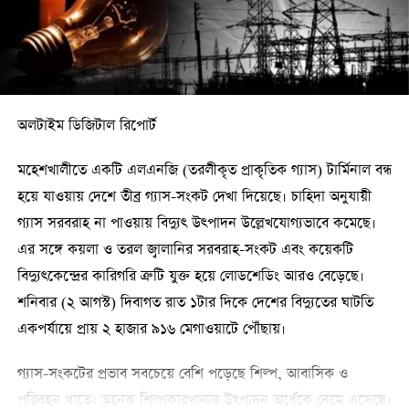
শুল্ক-কর কমতে পারে। নতুন বাজেটে শুল্কায়ন মূল্য কমানোয় এ পণ্য
আমদানিতে সরকারের রাজস্ব আয় প্রায় এক কোটি টাকা কমতে পারে।
ত্বকের ক্রিমের ন্যূনতম শুল্কায়ন মূল্য ২০ ডলার থেকে কমিয়ে ১৪ ডলার
করা হয়েছে। এতে কেজিপ্রতি প্রায় ১ হাজার ২২৬ টাকা শুল্ক-কর কমতে
অলটাইম ডিজিটাল রিপোর্ট
পারে। সম্ভাব্য রাজস্ব আয় কমতে পারে প্রায় ৭৫ কোটি টাকা।
মহেশখালীতে একটি এলএনজি (তরলীকৃত প্রাকৃতিক গ্যাস) টার্মিনাল বন্ধ
রেল ও মেট্রোরেলে প্রবীণরা পাচ্ছেন যে সুবিধা
হয়ে যাওয়ায় দেশে তীব্র গ্যাস-সংকট দেখা দিয়েছে। চাহিদা অনুযায়ী
ময়েশ্চার লোশন ও চার ধরনের ফেসওয়াশের ক্ষেত্রে ন্যূনতম শুল্কায়ন
গ্যাস সরবরাহ না পাওয়ায় বিদ্যুৎ উৎপাদন উল্লেখযোগ্যভাবে কমেছে।
মূল্য ১০ ডলার থেকে কমিয়ে ৭ ডলার নির্ধারণ করা হয়েছে। এতে
এর সঙ্গে কয়লা ও তরল জ্বালানির সরবরাহ-সংকট এবং কয়েকটি
কেজিপ্রতি প্রায় ৬১৩ টাকা শুল্ক-কর কমতে পারে। আর তাতে এসব পণ্য
বিদ্যুৎকেন্দ্রের কারিগরি ত্রুটি যুক্ত হয়ে লোডশেডিং আরও বেড়েছে।
আমদানি খাতে রাজস্ব আয় কমতে পারে প্রায় ৫০ কোটি টাকা।
শনিবার (২ আগস্ট) দিবাগত রাত ১টার দিকে দেশের বিদ্যুতের ঘাটতি
একপর্যায়ে প্রায় ২ হাজার ৯১৬ মেগাওয়াটে পৌঁছায়।
তবে ন্যূনতম শুল্কায়ন মূল্য কমানো হলেও সব চালান ওই মূল্যে শুল্কায়ন
হবে না। পণ্যের মান, ব্র্যান্ড ও ঘোষিত মূল্যের ভিত্তিতে এর চেয়ে বেশি
গ্যাস-সংকটের প্রভাব সবচেয়ে বেশি পড়েছে শিল্প, আবাসিক ও
মূল্যে শুল্কায়ন হতে পারে। সে ক্ষেত্রে সম্ভাব্য রাজস্ব ঘাটতিও কমে
পরিবহন খাতে। অনেক শিল্পকারখানার উৎপাদন অর্ধেকে নেমে এসেছে।