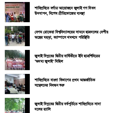
সাধারণত বাজেটে শুল্ক-করসংক্রান্ত প্রস্তাব তাৎক্ষণিকভাবে কার্যকর হয়।
শাবিপ্রবিতে বর্ণাঢ্য আয়োজনে জুলাই গণ দিবস
সে হিসাবে নতুন ন্যূনতম শুল্কায়ন মূল্য বাজেট ঘোষণার দিন থেকেই
উদযাপন, বিশেষ প্রীতিভোজের ব্যবস্থা
কার্যকর হতে যাচ্ছে।
বেগম রোকেয়া বিশ্ববিদ্যালয়ের সামনে ছাত্রদলের দেশীয়
অস্ত্রের মহড়া, ক্যাম্পাসে থমথমে পরিস্থিতি
RELATED TOPICS:
UP NEXT
কেন খাবেন না কোমল পানীয়?
জুলাই বিপ্লবের দ্বিতীয় বার্ষিকীতে ইবি ছাত্রশিবিরের
DON'T MISS
‘অদম্য জুলাই’ মিছিল
মূল্যস্ফীতি সাড়ে ৭ শতাংশে নামিয়ে আনা প্রায় অসম্ভব: সিপিডি
শাবিপ্রবিতে বাংলা বিভাগের প্রথম আন্তর্জাতিক
সম্মেলনের নিবন্ধন শুরু
জুলাই বিপ্লবের দ্বিতীয় বর্ষপূর্তিতে শাবিপ্রবিতে সাদা
দলের র‍্যালি