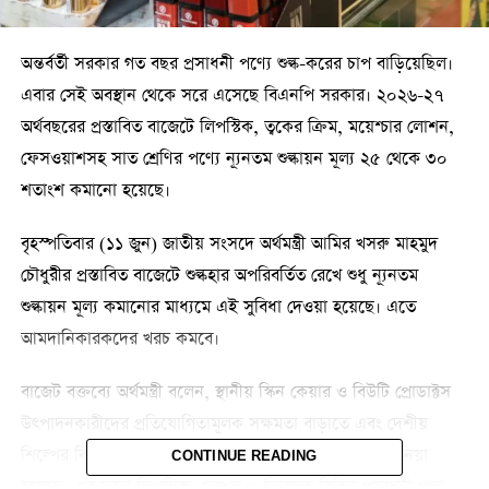
অন্তর্বর্তী সরকার গত বছর প্রসাধনী পণ্যে শুল্ক-করের চাপ বাড়িয়েছিল।
এবার সেই অবস্থান থেকে সরে এসেছে বিএনপি সরকার। ২০২৬-২৭
অর্থবছরের প্রস্তাবিত বাজেটে লিপস্টিক, ত্বকের ক্রিম, ময়েশ্চার লোশন,
ফেসওয়াশসহ সাত শ্রেণির পণ্যে ন্যূনতম শুল্কায়ন মূল্য ২৫ থেকে ৩০
শতাংশ কমানো হয়েছে।
বৃহস্পতিবার (১১ জুন) জাতীয় সংসদে অর্থমন্ত্রী আমির খসরু মাহমুদ
চৌধুরীর প্রস্তাবিত বাজেটে শুল্কহার অপরিবর্তিত রেখে শুধু ন্যূনতম
শুল্কায়ন মূল্য কমানোর মাধ্যমে এই সুবিধা দেওয়া হয়েছে। এতে
আমদানিকারকদের খরচ কমবে।
বাজেট বক্তব্যে অর্থমন্ত্রী বলেন, স্থানীয় স্কিন কেয়ার ও বিউটি প্রোডাক্টস
উৎপাদনকারীদের প্রতিযোগিতামূলক সক্ষমতা বাড়াতে এবং দেশীয়
শিল্পের বিকাশে কাঁচামাল আমদানির ব্যয় কমানোর উদ্যোগ নেয়া
CONTINUE READING
হয়েছে। এর ফলে লিপস্টিক, লোশন ও ক্রিমসহ বিভিন্ন প্রসাধনী পণ্য