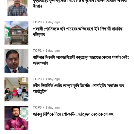
যুক্তরাষ্ট্রে ফুল-ফান্ডেড পিএইচডি’র সুযোগ পেলেন বেরোবি শিক্ষার্থী
ইমরান
TOP3
1 day ago
প্রবাসী প্রেমিককে ছবি পাচারের অভিযোগে ইবি শিক্ষার্থী সাময়িক
বহিষ্কার
TOP1
1 day ago
হাসিনার বিএনপি সরকারবিরোধী বক্তব্যে ভারতের কোনো সমর্থন নেই:
জয়সওয়াল
TOP3
1 day ago
নবীন বিতার্কিক তৈরির লক্ষ্যে কুবি ডিবেটিং সোসাইটির ‘ক্রাউন অব
আর্গুমেন্টস’
TOP3
1 day ago
জাকসু ভিপিকে নিয়ে শো-ডাউন, ছাত্রদল নেতাকে শোকজ