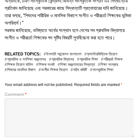
অন্যদিকে, চারণ সাংস্কৃতিক কেন্দ্রসহ বিভিন্ন সাংস্কৃতিক সংগঠন এই সিদ্ধান্তের
প্রতিবাদ জানিয়েছে এবং সরকারের কাছে সিদ্ধান্তটি প্রত্যাহারের দাবি জানিয়েছে।
তারা বলছে, “শিশুদের শারীরিক ও মানসিক বিকাশে সংগীত ও শরীরচর্চা শিক্ষকের ভূমিকা
অপরিহার্য।”
সরকার জানিয়েছে, ভবিষ্যতে অর্থের সংস্থান হলে দেশের সব প্রাথমিক বিদ্যালয়ে
সংগীত ও শরীরচর্চা শিক্ষকের পদ সৃষ্টির বিষয়টি পুনর্বিবেচনা করা হতে পারে।
RELATED TOPICS:
ইসলামি আন্দোলন বাংলাদেশ
ক্লাস্টারভিত্তিক নিয়োগ
প্রাথমিক ও গণশিক্ষা মন্ত্রণালয়
প্রাথমিক বিদ্যালয়
প্রাথমিক শিক্ষা
শরীরচর্চা শিক্ষক
শিক্ষক নিয়োগ বাতিল
শিক্ষক সংকট
শিক্ষা মন্ত্রণালয়ের সিদ্ধান্ত
শিক্ষা সংস্কার
শিশুদের মানসিক বিকাশ
সংগীত শিক্ষক নিয়োগ
সচিব কমিটি
সাংস্কৃতিক শিক্ষা
Your email address will not be published.
Required fields are marked
*
Comment
*