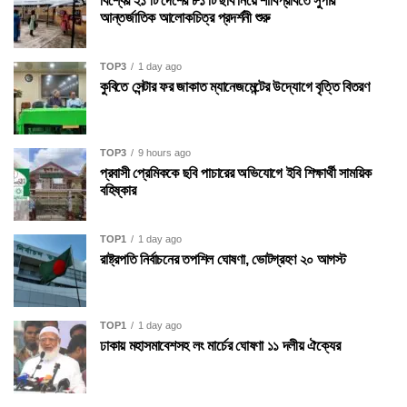
বিশ্বের ২১ টি দেশের ৮১ টি ছবি নিয়ে শাবিপ্রবিতে সুপার
আন্তর্জাতিক আলোকচিত্র প্রদর্শনী শুরু
TOP3
1 day ago
কুবিতে সেন্টার ফর জাকাত ম্যানেজমেন্টের উদ্যোগে বৃত্তি বিতরণ
TOP3
9 hours ago
প্রবাসী প্রেমিককে ছবি পাচারের অভিযোগে ইবি শিক্ষার্থী সাময়িক
বহিষ্কার
TOP1
1 day ago
রাষ্ট্রপতি নির্বাচনের তপশিল ঘোষণা, ভোটগ্রহণ ২০ আগস্ট
TOP1
1 day ago
ঢাকায় মহাসমাবেশসহ লং মার্চের ঘোষণা ১১ দলীয় ঐক্যের