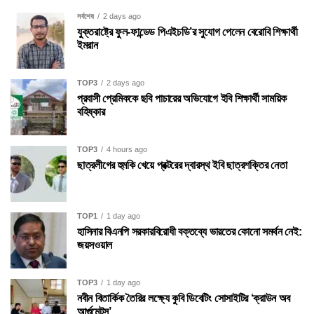
সর্বশেষ
2 days ago
যুক্তরাষ্ট্রে ফুল-ফান্ডেড পিএইচডি’র সুযোগ পেলেন বেরোবি শিক্ষার্থী
ইমরান
TOP3
2 days ago
প্রবাসী প্রেমিককে ছবি পাচারের অভিযোগে ইবি শিক্ষার্থী সাময়িক
বহিষ্কার
TOP3
4 hours ago
ছাত্রলীগের হুমকি খেয়ে প্রক্টরের দ্বারস্থ ইবি ছাত্রশক্তির নেতা
TOP1
1 day ago
হাসিনার বিএনপি সরকারবিরোধী বক্তব্যে ভারতের কোনো সমর্থন নেই:
জয়সওয়াল
TOP3
1 day ago
নবীন বিতার্কিক তৈরির লক্ষ্যে কুবি ডিবেটিং সোসাইটির ‘ক্রাউন অব
আর্গুমেন্টস’